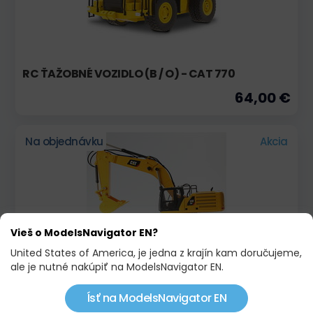
RC ŤAŽOBNÉ VOZIDLO (B / O) - CAT 770
64,00 €
Na objednávku
Akcia
Vieš o ModelsNavigator EN?
United States of America, je jedna z krajín kam doručujeme,
ale je nutné nakúpiť na ModelsNavigator EN.
RC RÝPADLO CAT 336
Ísť na ModelsNavigator EN
115,00 €