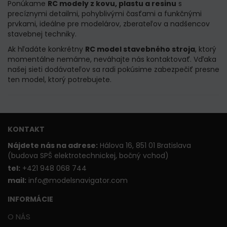
Ponúkame
RC modely z kovu, plastu a resinu
s
precíznymi detailmi, pohyblivými časťami a funkčnými
prvkami, ideálne pre modelárov, zberateľov a nadšencov
stavebnej techniky.
Ak hľadáte konkrétny
RC model stavebného stroja
, ktorý
momentálne nemáme, neváhajte nás kontaktovať. Vďaka
našej sieti dodávateľov sa radi pokúsime zabezpečiť presne
ten model, ktorý potrebujete.
KONTAKT
Nájdete nás na adrese:
Hálova 16, 851 01 Bratislava
(budova SPŠ elektrotechnickej, bočný vchod)
t
el:
+421 948 068 744
mail:
info@modelsnavigator.com
INFORMÁCIE
O NÁS