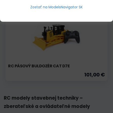
Zostať na ModelsNavigator SK
Predobjednávka
Akcia
RC PÁSOVÝ BULDOZÉR CAT D7E
101,00 €
RC modely stavebnej techniky –
zberateľské a ovládateľné modely