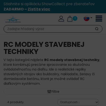
Stiahnite si aplikáciu ShowCollect pre zberateľov
ZADARMO –
Zistite viac
Toggl
0
naviga
Hľadať
RC MODELY STAVEBNEJ
TECHNIKY
V tejto kategórii nájdete
RC modely stavebnej techniky
,
ktoré kombinujú precízne spracovanie so skutočnou
ovládateľnosťou na diaľku. Ide o realistické repliky
stavebných strojov ako buldozéry, nakladače, žeriavy či
domiešavače betónu, ktoré je možné ovládať RC
diaľkovým systémom.
Filtre
4 produkty