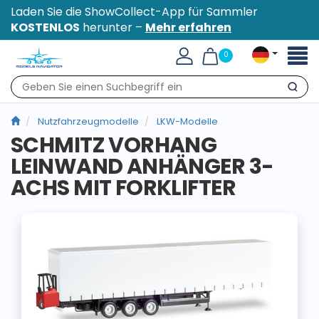
Laden Sie die ShowCollect-App für Sammler
KOSTENLOS
herunter –
Mehr erfahren
Toggl
0
naviga
Suche
Nutzfahrzeugmodelle
LKW-Modelle
SCHMITZ VORHANG
LEINWAND ANHÄNGER 3-
ACHS MIT FORKLIFTER