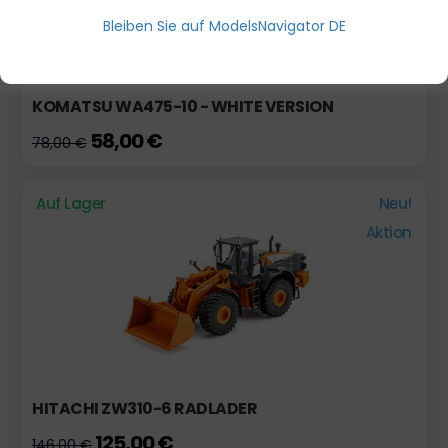
Bleiben Sie auf ModelsNavigator DE
KOMATSU WA475-10 - WHITE VERSION
58,00 €
78,00 €
Auf Lager
Neu!
Aktion
HITACHI ZW310-6 RADLADER
125,00 €
146,00 €