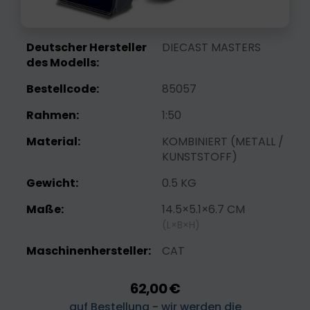
Deutscher Hersteller
DIECAST MASTERS
des Modells:
Bestellcode:
85057
Rahmen:
1:50
Material:
KOMBINIERT (METALL /
KUNSTSTOFF)
Gewicht:
0.5 KG
Maße:
14.5×5.1×6.7 CM
(L×B×H)
Maschinenhersteller:
CAT
62,00 €
auf Bestellung - wir werden die