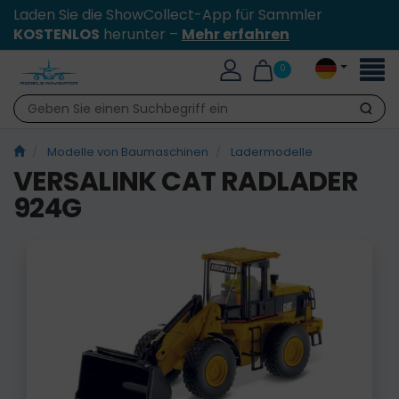
Laden Sie die ShowCollect-App für Sammler
KOSTENLOS
herunter –
Mehr erfahren
Toggl
0
naviga
Suche
Modelle von Baumaschinen
Ladermodelle
VERSALINK CAT RADLADER
924G