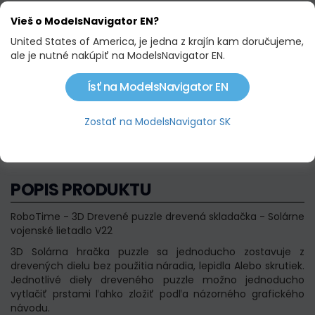
Rozmery:
16×16×6.5 CM
(D×Š×V)
Vieš o ModelsNavigator EN?
United States of America, je jedna z krajín kam doručujeme,
12,00 €
ale je nutné nakúpiť na ModelsNavigator EN.
Nie je skladom
Ísť na ModelsNavigator EN
Strážny pes
Zostať na ModelsNavigator SK
POPIS PRODUKTU
RoboTime - 3D Drevené puzzle drevená skladačka - Solárne
vojenské lietadlo V22
3D Solárna hračka puzzle sa jednoducho zostavuje z
drevených dielu bez použitia náradia, lepidla Alebo skrutiek.
Jednotlivé diely dreveného puzzle možno jednoducho
vytlačiť prstami ľahko zložiť podľa názorného grafického
návodu.