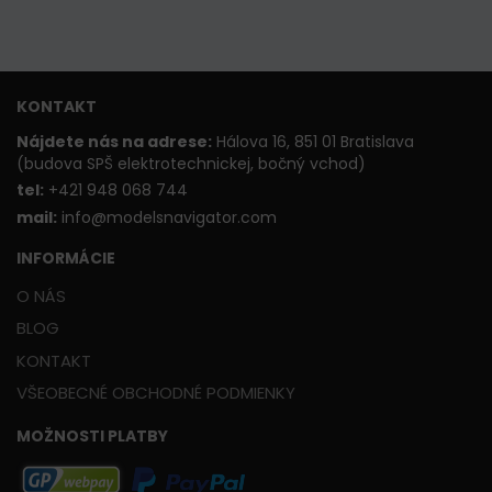
KONTAKT
Nájdete nás na adrese:
Hálova 16, 851 01 Bratislava
(budova SPŠ elektrotechnickej, bočný vchod)
t
el:
+421 948 068 744
mail:
info@modelsnavigator.com
INFORMÁCIE
O NÁS
BLOG
KONTAKT
VŠEOBECNÉ OBCHODNÉ PODMIENKY
MOŽNOSTI PLATBY