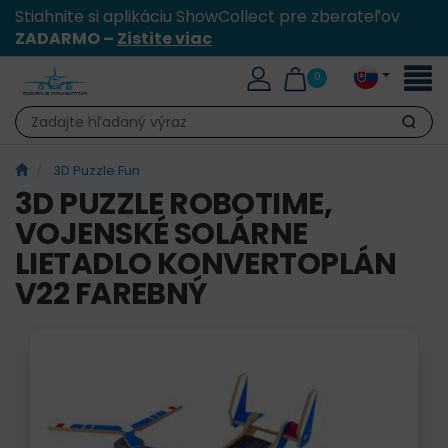
Stiahnite si aplikáciu ShowCollect pre zberateľov
ZADARMO –
Zistite viac
Toggl
0
naviga
Hľadať
3D Puzzle Fun
3D PUZZLE ROBOTIME,
VOJENSKÉ SOLÁRNE
LIETADLO KONVERTOPLÁN
V22 FAREBNÝ