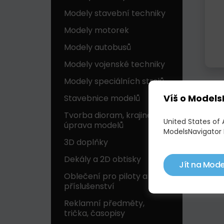
Modely stavební techniky
Modely motorek
Modely autobusů
Modely vojenské techniky
Modely speciálních strojů
Víš o Models
Stavebnice modelů
Tvorba dioram, krajinek a
United States of
úprava modelů
ModelsNavigator 
3D doplňky
Dekály a 2D obtisky
Jít na Mode
Oblečení pro piloty a
příslušenství
Reklamní předměty,
trička, časopisy