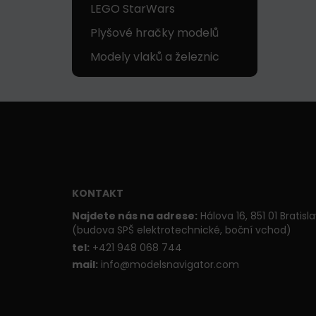
LEGO StarWars
Plyšové hračky modelů
Modely vlaků a železnic
KONTAKT
Najdete nás na adrese:
Hálova 16, 851 01 Bratisl
(budova SPŠ elektrotechnické, boční vchod)
t
el:
+421 948 068 744
mail:
info@modelsnavigator.com