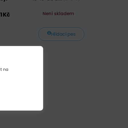
Není skladem
1 Kč
Hlídací pes
it na