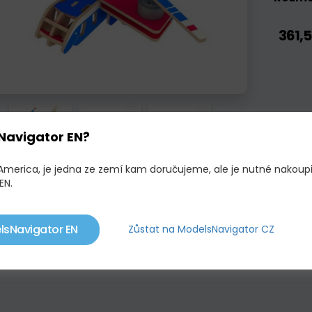
361,5
Navigator EN?
 America, je jedna ze zemí kam doručujeme, ale je nutné nakoup
EN.
lsNavigator EN
Zůstat na ModelsNavigator CZ