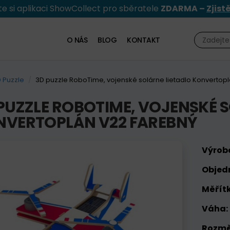
e si aplikaci ShowCollect pro sběratele
ZDARMA –
Zjist
O NÁS
BLOG
KONTAKT
 Puzzle
3D puzzle RoboTime, vojenské solárne lietadlo Konvertop
PUZZLE ROBOTIME, VOJENSKÉ 
NVERTOPLÁN V22 FAREBNÝ
Výrob
Objed
Měřítk
Váha:
Rozmě