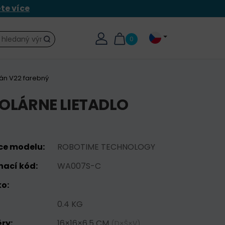
ěte více
0
Hledat
lán V22 farebný
SOLÁRNE LIETADLO
ce modelu:
ROBOTIME TECHNOLOGY
nací kód:
WA007S-C
o:
0.4 KG
ry:
16×16×6.5 CM
(D×Š×V)