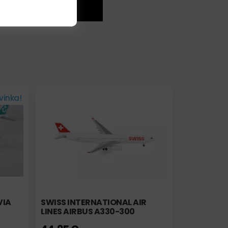
vinka!
VIA
SWISS INTERNATIONAL AIR
LINES AIRBUS A330-300