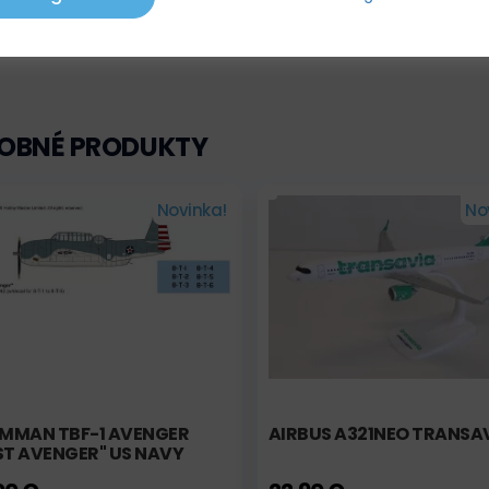
OBNÉ PRODUKTY
Novinka!
No
MMAN TBF-1 AVENGER
AIRBUS A321NEO TRANSA
ST AVENGER" US NAVY