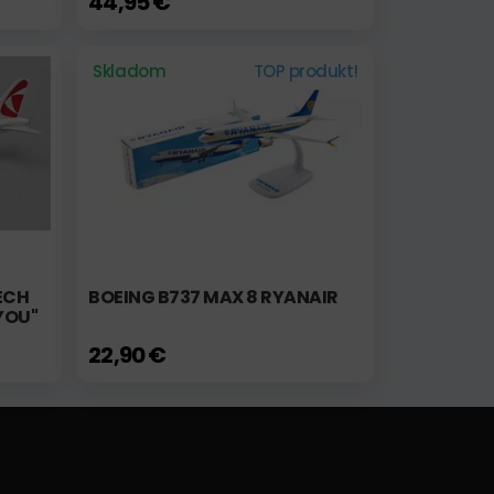
44,95 €
Skladom
TOP produkt!
ECH
BOEING B737 MAX 8 RYANAIR
YOU"
22,90 €