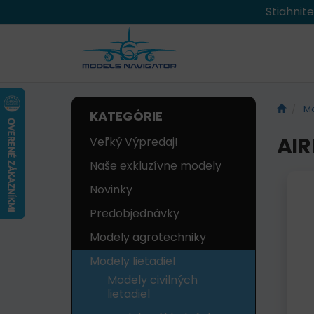
Stiahnit
Mo
KATEGÓRIE
AIR
Veľký Výpredaj!
Naše exkluzívne modely
Novinky
Predobjednávky
Modely agrotechniky
Modely lietadiel
Modely civilných
lietadiel