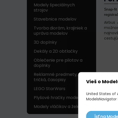
Modely špeciálnych
Snap-fi
strojov
registra
Stavebnice modelov
Airbus 
možnosť
Tvorba diorám, krajiniek a
najnovš
upráva modelov
cestujú
3D doplnky
Dekály a 2D obtlačky
Oblečenie pre pilotov a
doplnky
Reklamné predmety,
tričká, časopisy
Vieš o Model
LEGO StarWars
United States of 
Plyšové hračky modelov
ModelsNavigator 
Modely vláčikov a železníc
Ísť na Mode