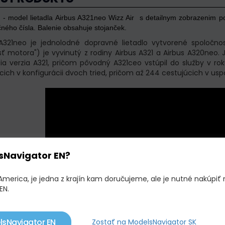
t - model lietadla Airbus A321neo Wizz Air s detailnym zobrazenim p
čného čísla. Balenie obsahuje stojanček.
A321neo je jednolodné dopravné lietadlo vytvorené spoločno
 motora") je vyvinutý z rodiny Airbus A321 a Airbus A320neo. J
ia verzia A321, pričom pôvodný A321ceo vstúpil do služby v r
cich v konfigurácii dvoch tried, pričom až 244 cestujúcich v us
sNavigator EN?
America, je jedna z krajín kam doručujeme, ale je nutné nakúpiť 
EN.
lsNavigator EN
Zostať na ModelsNavigator SK