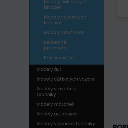
Modely nákladných
lietadiel
Modely vojenských
lietadiel
Modely vrtuľníkov
Reklamné
predmety
Príslušenstvo
Modely áut
Modely úžitkových vozidiel
Modely stavebnej
techniky
Modely motoriek
Modely autobusov
Modely vojenskej techniky
POP