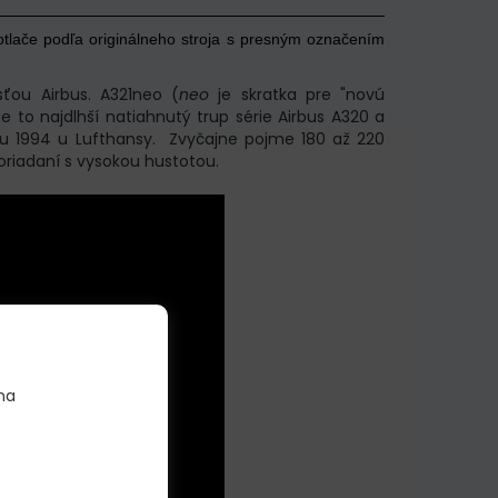
otlače podľa originálneho stroja s presným označením
sťou Airbus. A321neo (
neo
je skratka pre "novú
e to najdlhší natiahnutý trup série Airbus A320 a
oku 1994 u Lufthansy. Zvyčajne pojme 180 až 220
poriadaní s vysokou hustotou.
na