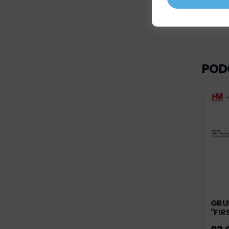
POD
GRU
"FIR