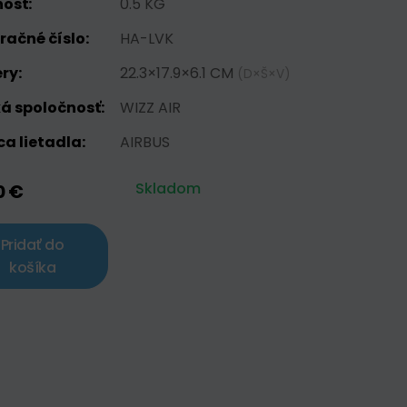
osť:
0.5 KG
račné číslo:
HA-LVK
ry:
22.3×17.9×6.1 CM
(D×Š×V)
á spoločnosť:
WIZZ AIR
a lietadla:
AIRBUS
Skladom
0 €
Pridať do
košíka