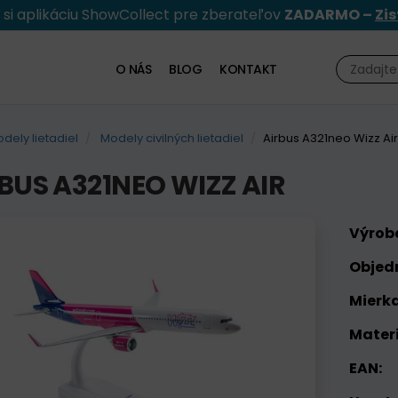
e si aplikáciu ShowCollect pre zberateľov
ZADARMO –
Zis
O NÁS
BLOG
KONTAKT
dely lietadiel
Modely civilných lietadiel
Airbus A321neo Wizz Air
BUS A321NEO WIZZ AIR
Výrob
Objed
Mierka
Materi
EAN: