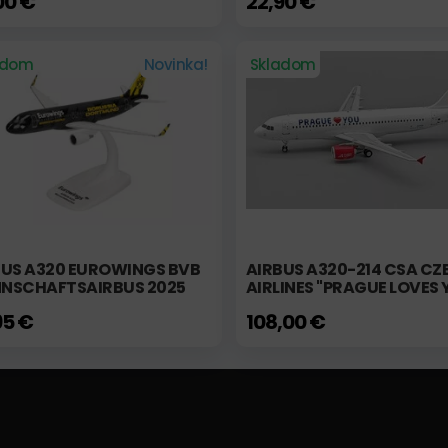
00 €
22,90 €
adom
Novinka!
Skladom
BUS A320 EUROWINGS BVB
AIRBUS A320-214 CSA CZ
NSCHAFTSAIRBUS 2025
AIRLINES "PRAGUE LOVES 
95 €
108,00 €