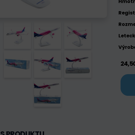
Hmotn
Regist
Rozme
Leteck
Výrobc
24,5
IS PRODUKTU