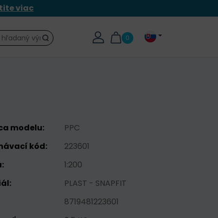
tite viac
0
Hľadať
ca modelu:
PPC
návací kód:
223601
:
1:200
ál:
PLAST - SNAPFIT
8719481223601