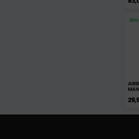
83,
Skl
AIR
MAN
29,