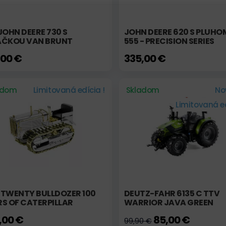
JOHN DEERE 730 S
JOHN DEERE 620 S PLUHO
AČKOU VAN BRUNT
555 - PRECISION SERIES
,00 €
335,00 €
adom
Limitovaná edícia !
Skladom
No
Limitovaná ed
 TWENTY BULLDOZER 100
DEUTZ-FAHR 6135 C TTV
S OF CATERPILLAR
WARRIOR JAVA GREEN
,00 €
85,00 €
99,90 €