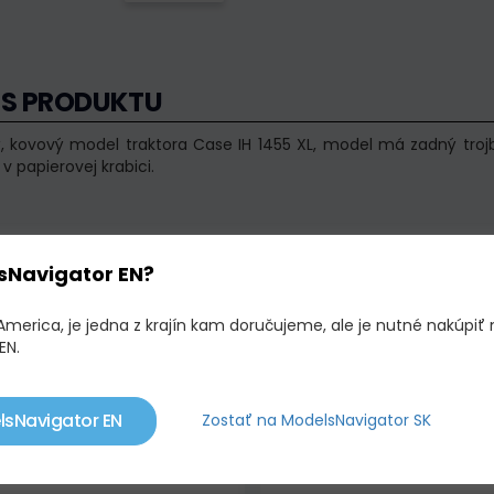
IS PRODUKTU
ý, kovový model traktora Case IH 1455 XL, model má zadný tro
 v papierovej krabici.
OBNÉ PRODUKTY
sNavigator EN?
America, je jedna z krajín kam doručujeme, ale je nutné nakúpiť 
adom
Limitovaná edícia !
Skladom
Limitovaná ed
EN.
lsNavigator EN
Zostať na ModelsNavigator SK