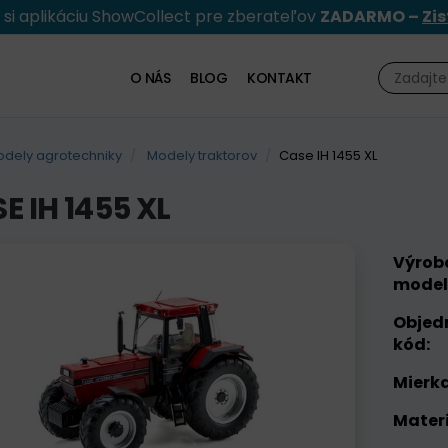
e si aplikáciu ShowCollect pre zberateľov
ZADARMO –
Zis
O NÁS
BLOG
KONTAKT
dely agrotechniky
Modely traktorov
Case IH 1455 XL
E IH 1455 XL
Výrob
model
Objed
kód:
Mierka
Materi