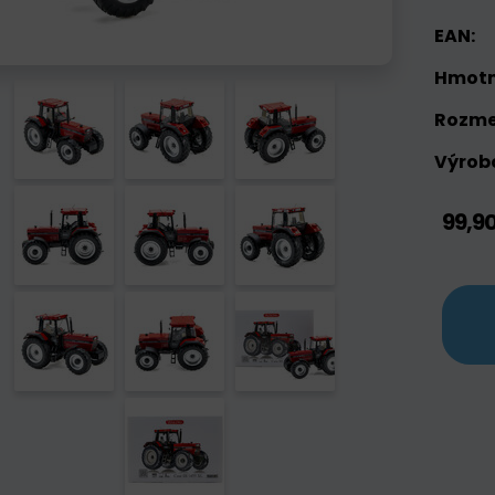
EAN:
Hmotn
Rozme
Výrobc
99,9