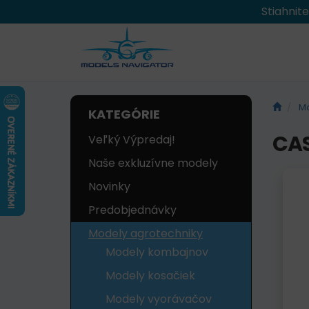
Stiahnit
Mo
KATEGÓRIE
CAS
Veľký Výpredaj!
Naše exkluzívne modely
Novinky
Predobjednávky
Modely agrotechniky
Modely kombajnov
Modely kosačiek
Modely vyorávačov