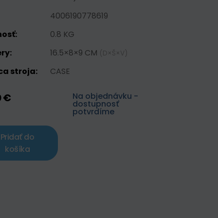
4006190778619
osť:
0.8 KG
ry:
16.5×8×9 CM
(D×Š×V)
a stroja:
CASE
Na objednávku -
0 €
dostupnosť
potvrdíme
Pridať do
košíka