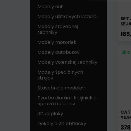
Modely áut
Modely úžitkových vozidiel
SET 
SEJ
Modely stavebnej
techniky
185
Modely motoriek
Modely autobusov
Skl
Modely vojenskej techniky
Modely špeciálnych
strojov
Stavebnice modelov
Tvorba diorám, krajiniek a
upráva modelov
CAT
3D doplnky
YEAR
Dekály a 2D obtlačky
378