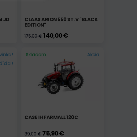
M JD
CLAAS ARION 550 ST. V "BLACK
EDITION"
140,00 €
175,00 €
vinka!
Skladom
Akcia
ícia !
CASE IH FARMALL 120C
75,90 €
89,00 €