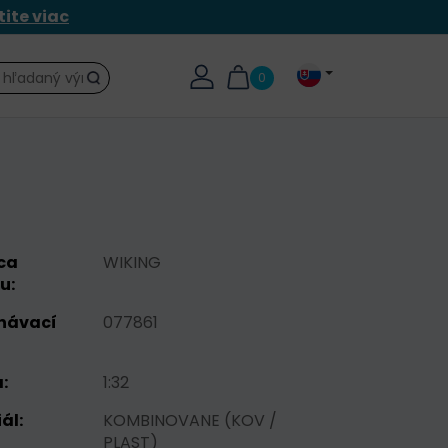
tite viac
0
Hľadať
ca
WIKING
u:
návací
077861
:
1:32
ál:
KOMBINOVANE (KOV /
PLAST)