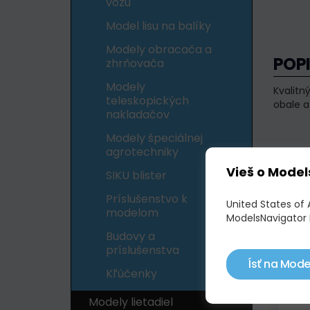
vozu
Model lisu na balíky
Modely obracača a
POP
zhrňovača
Modely
Kvalitn
teleskopických
obale a
nakladačov
Modely špeciálnej
agrotechniky
POD
Vieš o Model
SIKU blister
Príslušenstvo k
United States of 
Skl
modelom
ModelsNavigator 
Budovy a
príslušenstva
Ísť na Mode
Kľúčenky
Modely lietadiel