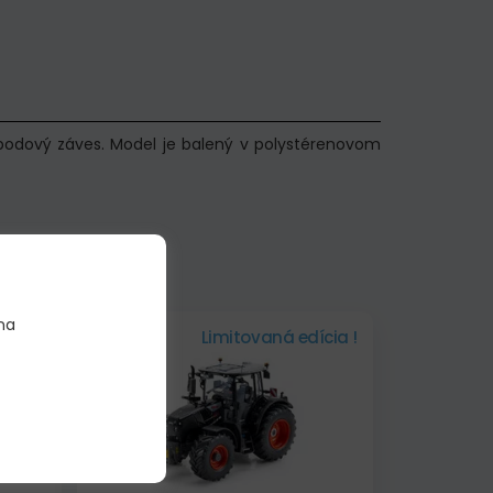
jbodový záves. Model je balený v polystérenovom
na
ícia !
Skladom
Limitovaná edícia !