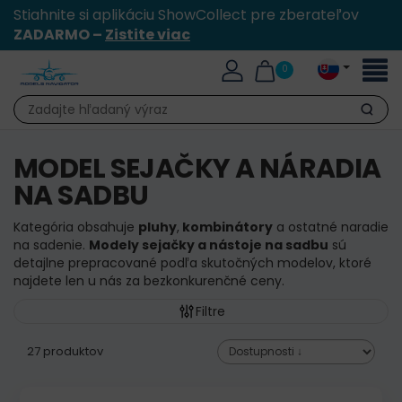
Stiahnite si aplikáciu ShowCollect pre zberateľov
ZADARMO –
Zistite viac
Toggl
0
naviga
Hľadať
MODEL SEJAČKY A NÁRADIA
NA SADBU
Kategória obsahuje
pluhy
,
kombinátory
a ostatné naradie
na sadenie.
Modely sejačky a nástoje na sadbu
sú
detajlne prepracované podľa skutočných modelov, ktoré
najdete len u nás za bezkonkurenčné ceny.
Filtre
27 produktov