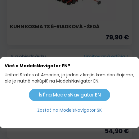
KUHN KOSMA TS 6-RIADKOVÁ - ŠEDÁ
79,90 €
Na objednávku
Limitovaná edícia !
Vieš o ModelsNavigator EN?
United States of America, je jedna z krajín kam doručujeme,
ale je nutné nakúpiť na ModelsNavigator EN.
Ísť na ModelsNavigator EN
Zostať na ModelsNavigator SK
KUHN KOSMA TS 4-RIADKOVÁ ŠEDÁ EDÍCIA
54,90 €