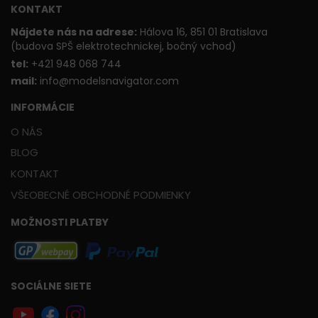
KONTAKT
Nájdete nás na adrese:
Hálova 16, 851 01 Bratislava
(budova SPŠ elektrotechnickej, bočný vchod)
t
el:
+421 948 068 744
mail:
info@modelsnavigator.com
INFORMÁCIE
O NÁS
BLOG
KONTAKT
VŠEOBECNÉ OBCHODNÉ PODMIENKY
MOŽNOSTI PLATBY
SOCIÁLNE SIETE