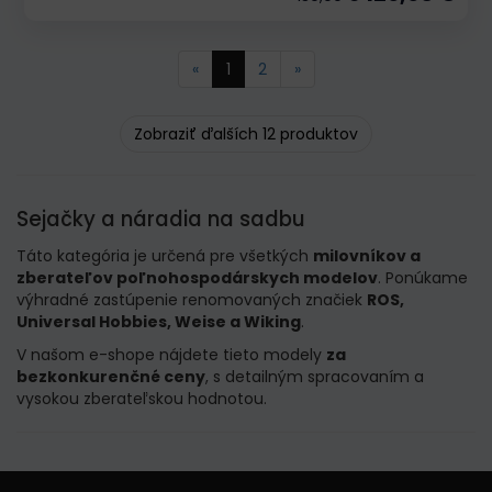
«
1
2
»
Zobraziť ďalších 12 produktov
Sejačky a náradia na sadbu
Táto kategória je určená pre všetkých
milovníkov a
zberateľov poľnohospodárskych modelov
. Ponúkame
výhradné zastúpenie renomovaných značiek
ROS,
Universal Hobbies, Weise a Wiking
.
V našom e-shope nájdete tieto modely
za
bezkonkurenčné ceny
, s detailným spracovaním a
vysokou zberateľskou hodnotou.