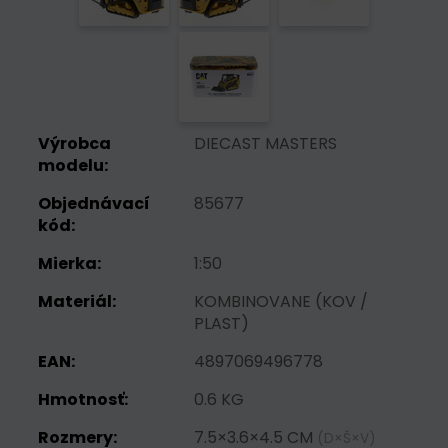
Výrobca
DIECAST MASTERS
modelu:
Objednávací
85677
kód:
Mierka:
1:50
Materiál:
KOMBINOVANE (KOV /
PLAST)
EAN:
4897069496778
Hmotnosť:
0.6 KG
Rozmery:
7.5×3.6×4.5 CM
(D×Š×V)