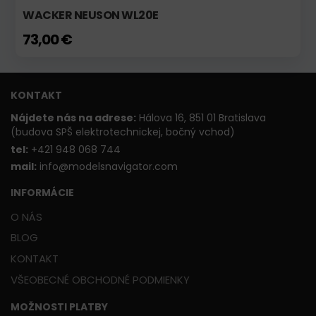
WACKER NEUSON WL20E
73,00 €
KONTAKT
Nájdete nás na adrese:
Hálova 16, 851 01 Bratislava
(budova SPŠ elektrotechnickej, bočný vchod)
t
el:
+421 948 068 744
mail:
info@modelsnavigator.com
INFORMÁCIE
O NÁS
BLOG
KONTAKT
VŠEOBECNÉ OBCHODNÉ PODMIENKY
MOŽNOSTI PLATBY