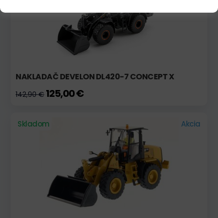
NAKLADAČ DEVELON DL420-7 CONCEPT X
125,00 €
142,90 €
Skladom
Akcia