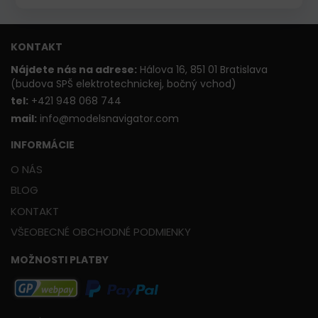
KONTAKT
Nájdete nás na adrese:
Hálova 16, 851 01 Bratislava
(budova SPŠ elektrotechnickej, bočný vchod)
t
el:
+421 948 068 744
mail:
info@modelsnavigator.com
INFORMÁCIE
O NÁS
BLOG
KONTAKT
VŠEOBECNÉ OBCHODNÉ PODMIENKY
MOŽNOSTI PLATBY