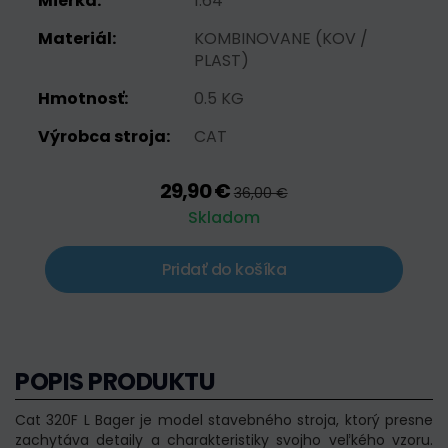
Mierka:
1:64
Materiál:
KOMBINOVANE (KOV /
PLAST)
Hmotnosť:
0.5 KG
Výrobca stroja:
CAT
29,90 €
36,00 €
Skladom
Pridať do košíka
POPIS PRODUKTU
Cat 320F L Bager je model stavebného stroja, ktorý presne
zachytáva detaily a charakteristiky svojho veľkého vzoru.