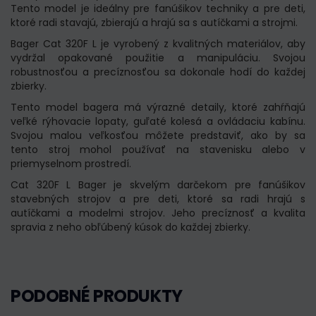
Tento model je ideálny pre fanúšikov techniky a pre deti,
ktoré radi stavajú, zbierajú a hrajú sa s autíčkami a strojmi.
Bager Cat 320F L je vyrobený z kvalitných materiálov, aby
vydržal opakované použitie a manipuláciu. Svojou
robustnosťou a precíznosťou sa dokonale hodí do každej
zbierky.
Tento model bagera má výrazné detaily, ktoré zahŕňajú
veľké rýhovacie lopaty, guľaté kolesá a ovládaciu kabínu.
Svojou malou veľkosťou môžete predstaviť, ako by sa
tento stroj mohol používať na stavenisku alebo v
priemyselnom prostredí.
Cat 320F L Bager je skvelým darčekom pre fanúšikov
stavebných strojov a pre deti, ktoré sa radi hrajú s
autíčkami a modelmi strojov. Jeho precíznosť a kvalita
spravia z neho obľúbený kúsok do každej zbierky.
PODOBNÉ PRODUKTY