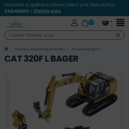
Stiahnite si aplikáciu ShowCollect pre zberateľov
ZADARMO –
Zistite viac
Toggl
0
naviga
Hľadať
Modely stavebnej techniky
Modely Bagrov
CAT 320F L BAGER