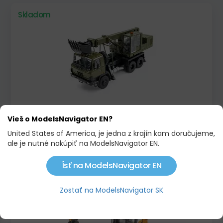
Skladom
TATRA T815 UDS 114A VOJENSKÁ ZELENÁ
Vieš o ModelsNavigator EN?
95,00 €
United States of America, je jedna z krajín kam doručujeme,
99,90 €
ale je nutné nakúpiť na ModelsNavigator EN.
Ísť na ModelsNavigator EN
Skladom
Novinka!
Zostať na ModelsNavigator SK