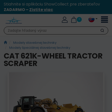
Stiahnite si aplikáciu ShowCollect pre zberateľov
ZADARMO –
Zistite viac
Toggl
0
naviga
Hľadať
Modely stavebnej techniky
Modely špeciálnej stavebnej techniky
CAT 621K-WHEEL TRACTOR
SCRAPER