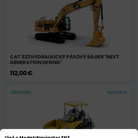
CAT 323 HYDRAULICKÝ PÁSOVÝ BÁGER "NEXT
GENERATION DESING"
112,00 €
Skladom
Novinka!
Vieš o ModelsNavigator EN?