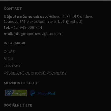
KONTAKT
Nájdete nás na adrese:
Hálova 16, 851 01 Bratislava
(budova SPŠ elektrotechnickej, bočný vchod)
t
el:
+421 948 068 744
mail:
info@modelsnavigator.com
INFORMÁCIE
O NÁS
BLOG
KONTAKT
VŠEOBECNÉ OBCHODNÉ PODMIENKY
MOŽNOSTI PLATBY
SOCIÁLNE SIETE