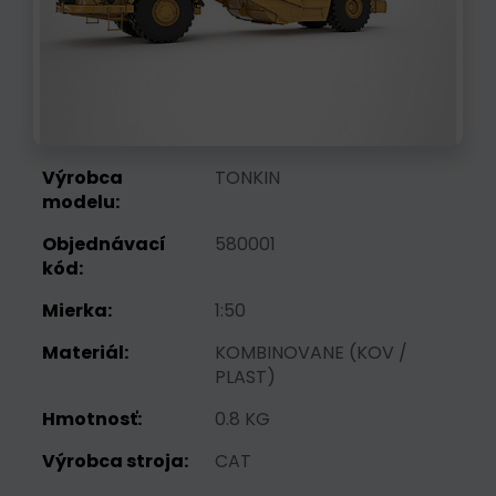
Výrobca
TONKIN
modelu:
Objednávací
580001
kód:
Mierka:
1:50
Materiál:
KOMBINOVANE (KOV /
PLAST)
Hmotnosť:
0.8 KG
Výrobca stroja:
CAT