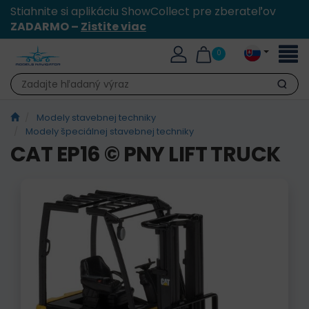
Stiahnite si aplikáciu ShowCollect pre zberateľov
ZADARMO –
Zistite viac
Toggl
0
naviga
Hľadať
Modely stavebnej techniky
Modely špeciálnej stavebnej techniky
CAT EP16 © PNY LIFT TRUCK