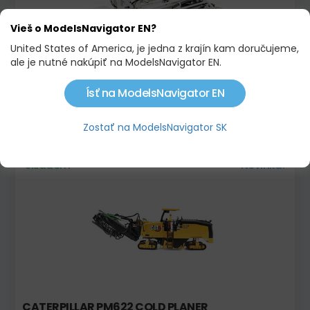
Vieš o ModelsNavigator EN?
United States of America, je jedna z krajín kam doručujeme,
ale je nutné nakúpiť na ModelsNavigator EN.
Ísť na ModelsNavigator EN
MERCEDES-BENZ AROCS 8X4 - SCHWING S43 SX
195,00 €
Zostať na ModelsNavigator SK
Skladom
Novinka!
CATERPILLAR PM622 COLD PLANER