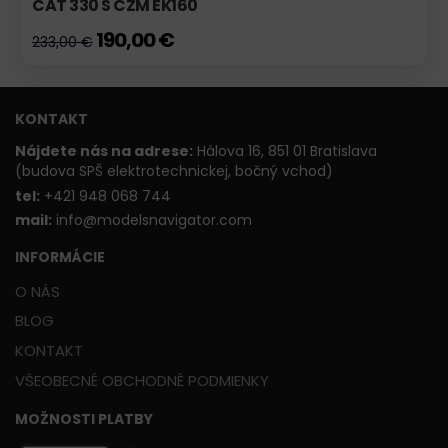
CAT 330 S CZM EK160
190,00 €
233,00 €
KONTAKT
Nájdete nás na adrese:
Hálova 16, 851 01 Bratislava
(budova SPŠ elektrotechnickej, bočný vchod)
t
el:
+421 948 068 744
mail:
info@modelsnavigator.com
INFORMÁCIE
O NÁS
BLOG
KONTAKT
VŠEOBECNÉ OBCHODNÉ PODMIENKY
MOŽNOSTI PLATBY