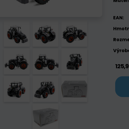
Materi
EAN:
Hmotn
Rozme
Výrobc
125,