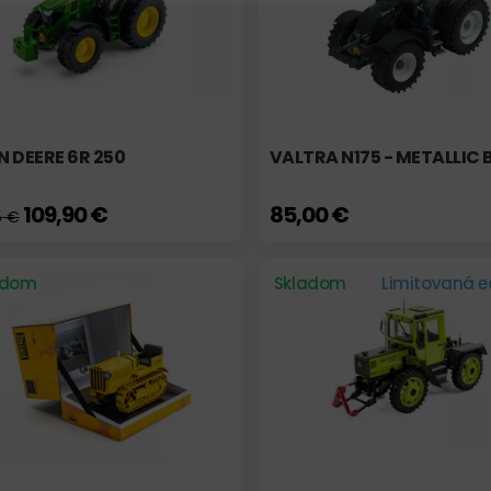
 DEERE 6R 250
VALTRA N175 - METALLIC
109,90 €
85,00 €
5 €
adom
Skladom
Limitovaná ed