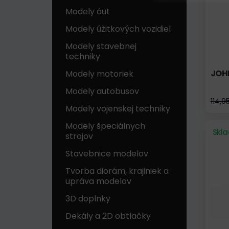
Modely áut
Modely úžitkových vozidiel
Modely stavebnej
techniky
JOHN
Modely motoriek
Modely autobusov
114,9
Modely vojenskej techniky
Modely špeciálnych
Skl
strojov
Stavebnice modelov
Tvorba diorám, krajiniek a
upráva modelov
3D doplnky
Dekály a 2D obtlačky