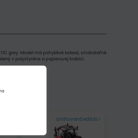
IC grey. Model má pohyblivé kolesá, otvárateľné
lený v polystyréne a papierovej krabici.
na
vinka!
Skladom
Limitovaná edícia !
ícia !