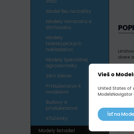
vozu
Model lisu na balíky
Modely obracača a
POP
zhrňovača
Modely
teleskopických
nakladačov
Limitov
dvere a
Modely špeciálnej
agrotechniky
Vieš o Model
SIKU blister
Príslušenstvo k
United States of 
modelom
ModelsNavigator 
POD
Budovy a
príslušenstva
Ísť na Mode
Skl
Kľúčenky
Modely lietadiel