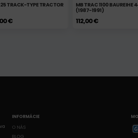
 25 TRACK-TYPE TRACTOR
MB TRAC 1100 BAUREIHE 4
(1987-1991)
,00 €
112,00 €
INFORMÁCIE
MO
ava
O NÁS
BLOG