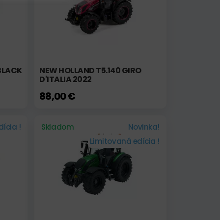
 BLACK
NEW HOLLAND T5.140 GIRO
D'ITALIA 2022
88,00 €
ícia !
Skladom
Novinka!
Limitovaná edícia !