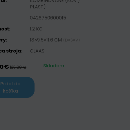
ál:
KOMBINOVANE (KOV /
PLAST)
0426750600015
osť:
1.2 KG
ry:
18×9.5×11.6 CM
(D×Š×V)
a stroja:
CLAAS
Skladom
90 €
135,90 €
Pridať do
košíka