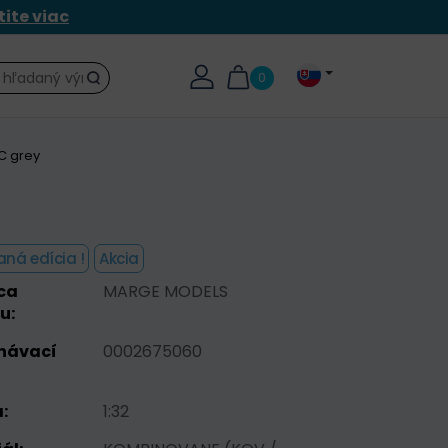
tite viac
0
Hľadať
C grey
aná edícia !
Akcia
ca
MARGE MODELS
u:
návací
0002675060
:
1:32