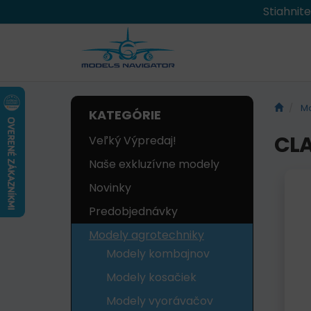
Stiahnit
Mo
KATEGÓRIE
CLA
Veľký Výpredaj!
Naše exkluzívne modely
Novinky
Predobjednávky
Modely agrotechniky
Modely kombajnov
Modely kosačiek
Modely vyorávačov