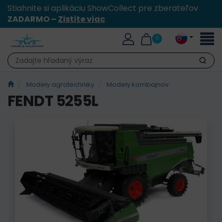
Stiahnite si aplikáciu ShowCollect pre zberateľov
ZADARMO –
Zistite viac
Toggl
0
naviga
Hľadať
Modely agrotechniky
Modely kombajnov
FENDT 5255L