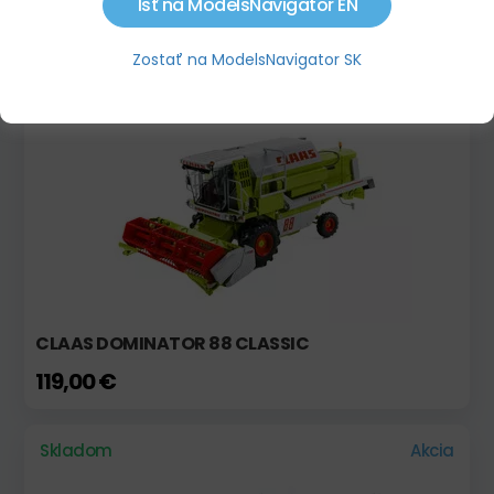
Ísť na ModelsNavigator EN
OLIMAC DRAGO GT S 12 RADMI
65,50 €
77,00 €
Zostať na ModelsNavigator SK
Skladom
CLAAS DOMINATOR 88 CLASSIC
119,00 €
Skladom
Akcia