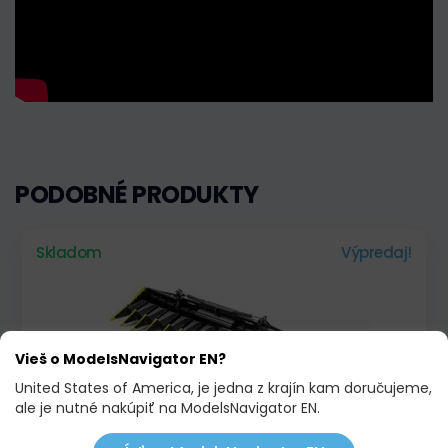
PODOBNÉ PRODUKTY
Skladom
Výpredaj!
Vieš o ModelsNavigator EN?
United States of America, je jedna z krajín kam doručujeme,
ale je nutné nakúpiť na ModelsNavigator EN.