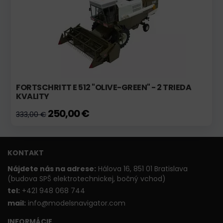
FORTSCHRITT E 512 "OLIVE-GREEN" - 2 TRIEDA
KVALITY
250,00 €
333,00 €
KONTAKT
Nájdete nás na adrese:
Hálova 16, 851 01 Bratislava
(budova SPŠ elektrotechnickej, bočný vchod)
t
el:
+421 948 068 744
mail:
info@modelsnavigator.com
INFORMÁCIE