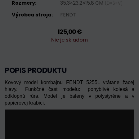
Rozmery:
35.3×23.2×15.8 CM
(D×Š×V)
Výrobca stroja:
FENDT
125,00 €
Nie je skladom
POPIS PRODUKTU
Kovový model kombajnu FENDT 5255L vrátane žacej
hlavy. Funkčné časti modelu: pohyblivé kolesá a
odklopnú rúra. Model je balený v polystyréne a v
papierovej krabici.