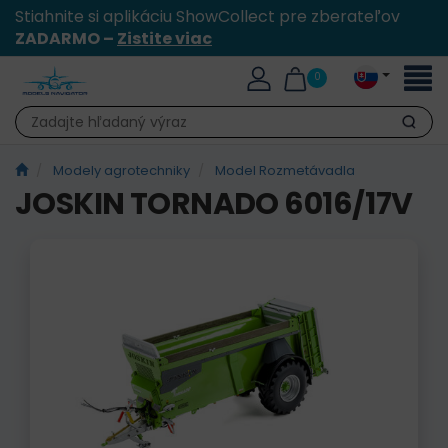
Stiahnite si aplikáciu ShowCollect pre zberateľov
ZADARMO –
Zistite viac
Toggl
0
naviga
Hľadať
Modely agrotechniky
Model Rozmetávadla
JOSKIN TORNADO 6016/17V