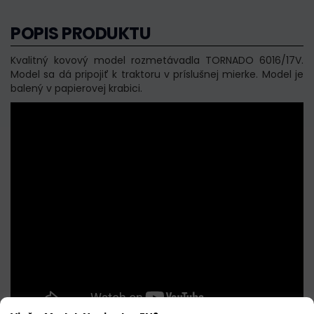
POPIS PRODUKTU
Kvalitný kovový model rozmetávadla TORNADO 6016/17V.
Model sa dá pripojiť k traktoru v príslušnej mierke. Model je
balený v papierovej krabici.