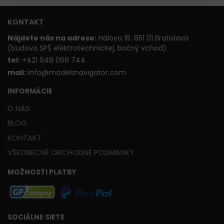
KONTAKT
Nájdete nás na adrese:
Hálova 16, 851 01 Bratislava
(budova SPŠ elektrotechnickej, bočný vchod)
t
el:
+421 948 068 744
mail:
info@modelsnavigator.com
INFORMÁCIE
O NÁS
BLOG
KONTAKT
VŠEOBECNÉ OBCHODNÉ PODMIENKY
MOŽNOSTI PLATBY
SOCIÁLNE SIETE