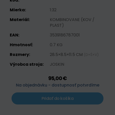
kód:
Mierka:
1:32
Materiál:
KOMBINOVANE (KOV /
PLAST)
EAN:
3539186787001
Hmotnosť:
0.7 KG
Rozmery:
28.5×8.5×11.5 CM
(D×Š×V)
Výrobca stroja:
JOSKIN
95,00 €
Na objednávku - dostupnosť potvrdíme
Pridať do košíka