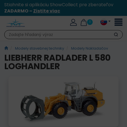
Stiahnite si aplikáciu ShowCollect pre zberateľov
ZADARMO –
Zistite viac
Toggl
0
naviga
Hľadať
Modely stavebnej techniky
Modely Nakladačov
LIEBHERR RADLADER L 580
LOGHANDLER