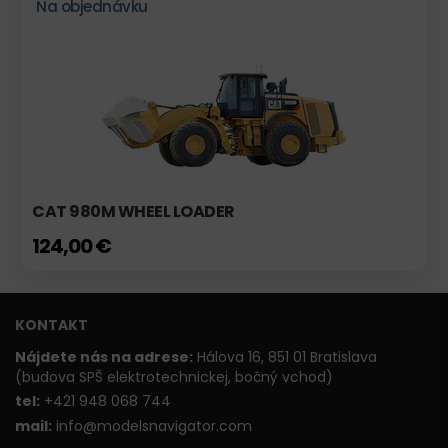
Na objednávku
CAT 980M WHEEL LOADER
124,00 €
KONTAKT
Nájdete nás na adrese:
Hálova 16, 851 01 Bratislava
(budova SPŠ elektrotechnickej, bočný vchod)
t
el:
+421 948 068 744
mail:
info@modelsnavigator.com