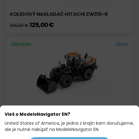
KOLESOVÝ NAKLADAČ HITACHI ZW310-6
125,00 €
146,00 €
Skladom
Akcia
NAKLADAČ DEVELON DL420-7 CONCEPT X
Vieš o ModelsNavigator EN?
125,00 €
142,90 €
United States of America, je jedna z krajín kam doručujeme,
ale je nutné nakúpiť na ModelsNavigator EN.
Skladom
Akcia