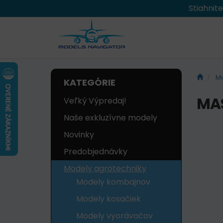
Stiahnit
Mo
KATEGÓRIE
MAS
Veľký Výpredaj!
Naše exkluzívne modely
Novinky
Predobjednávky
Modely agrotechniky
Modely kombajnov
Modely kosačiek
Modely vyorávačov