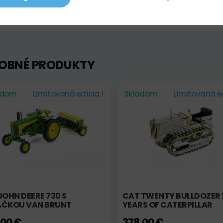
OBNÉ PRODUKTY
adom
Limitovaná edícia !
Skladom
Limitovaná ed
JOHN DEERE 730 S
CAT TWENTY BULLDOZER 
AČKOU VAN BRUNT
YEARS OF CATERPILLAR
,00 €
378,00 €