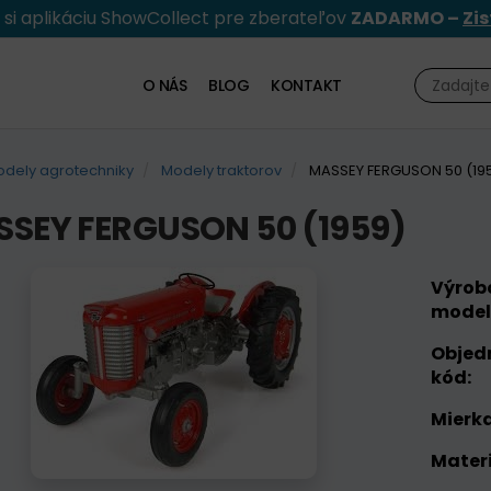
e si aplikáciu ShowCollect pre zberateľov
ZADARMO –
Zis
O NÁS
BLOG
KONTAKT
dely agrotechniky
Modely traktorov
MASSEY FERGUSON 50 (19
SEY FERGUSON 50 (1959)
Výrob
model
Objed
kód:
Mierka
Materi