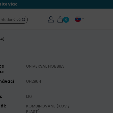
tite viac
0
Hľadať
59)
ca
UNIVERSAL HOBBIES
u:
návací
UH2984
:
1:16
ál:
KOMBINOVANE (KOV /
PLAST)