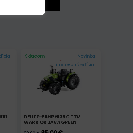
ícia !
Skladom
Novinka!
Limitovaná edícia !
100
DEUTZ-FAHR 6135 C TTV
WARRIOR JAVA GREEN
85,00 €