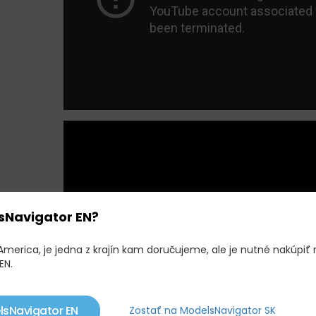
sNavigator EN?
America, je jedna z krajín kam doručujeme, ale je nutné nakúpiť 
EN.
lsNavigator EN
Zostať na ModelsNavigator SK