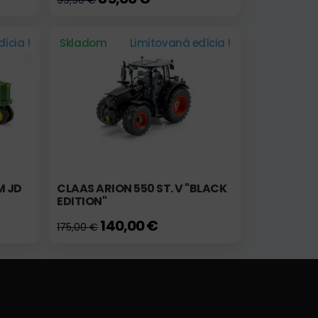
99,90 €
ícia !
Skladom
Limitovaná edícia !
M JD
CLAAS ARION 550 ST. V "BLACK
EDITION"
140,00 €
175,00 €