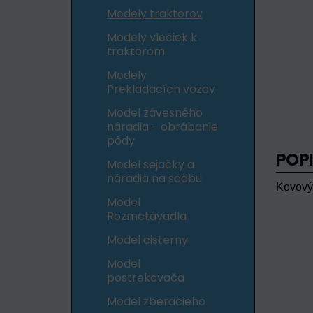
Modely traktorov
Modely vlečiek k
traktorom
Modely
Prekladacích vozov
Model závesného
náradia - obrábanie
pôdy
POP
Model sejačky a
náradia na sadbu
Kovový 
Model
Rozmetávadla
Model cisterny
Model
postrekovača
Model zberacieho