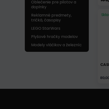
Oblečenie pre pilotov a
doplnky
Skl
Reklamné predmety,
tričká, časopisy
LEGO StarWars
Plyšové hračky modelov
Modely vláčikov a železníc
CASE
89,0