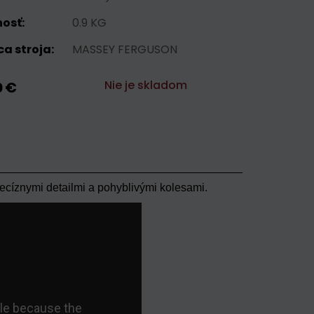
osť:
0.9 KG
a stroja:
MASSEY FERGUSON
Nie je skladom
0 €
ecíznymi detailmi a pohyblivými kolesami.