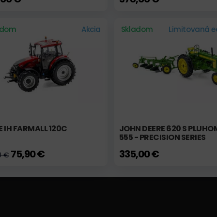
adom
Akcia
Skladom
Limitovaná ed
 IH FARMALL 120C
JOHN DEERE 620 S PLUHO
555 - PRECISION SERIES
75,90 €
335,00 €
0 €