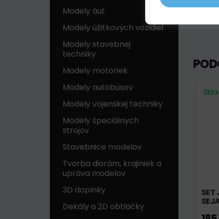
Modely áut
Modely úžitkových vozidiel
Modely stavebnej
techniky
POD
Modely motoriek
Modely autobusov
Skl
Modely vojenskej techniky
Modely špeciálnych
strojov
Stavebnice modelov
Tvorba diorám, krajiniek a
upráva modelov
3D doplnky
SET 
SEJ
Dekály a 2D obtlačky
185