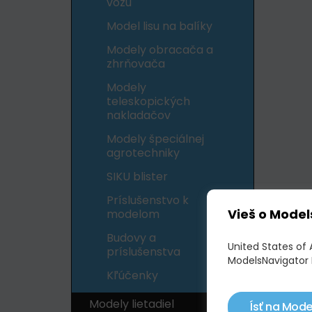
vozu
Model lisu na balíky
Modely obracača a
zhrňovača
Modely
teleskopických
nakladačov
Modely špeciálnej
agrotechniky
SIKU blister
Príslušenstvo k
Vieš o Model
modelom
Budovy a
United States of 
príslušenstva
ModelsNavigator 
Kľúčenky
Modely lietadiel
Ísť na Mode