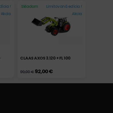
ícia !
Skladom
Limitovaná edícia !
Akcia
Akcia
D
CLAAS AXOS 3.120 + FL 100
92,00 €
99,00 €