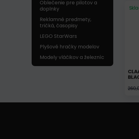
Oblečenie pre pilotov a
Skl
doplnky
Reklamné predmety,
tričká, časopisy
LEGO StarWars
Plyšové hračky modelov
Modely vláčikov a železníc
CLA
BLA
260,