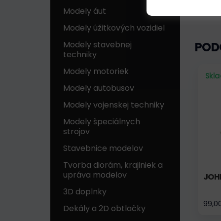
Modely áut
Modely úžitkových vozidiel
Modely stavebnej
POD
techniky
Modely motoriek
Skl
Modely autobusov
Modely vojenskej techniky
Modely špeciálnych
strojov
Stavebnice modelov
Tvorba diorám, krajiniek a
upráva modelov
JOH
3D doplnky
99,0
Dekály a 2D obtlačky