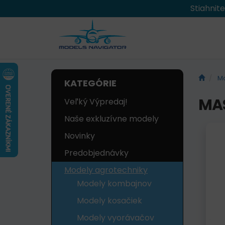
Stiahnit
Mo
KATEGÓRIE
MAS
Veľký Výpredaj!
Naše exkluzívne modely
Novinky
Predobjednávky
Modely agrotechniky
Modely kombajnov
Modely kosačiek
Modely vyorávačov