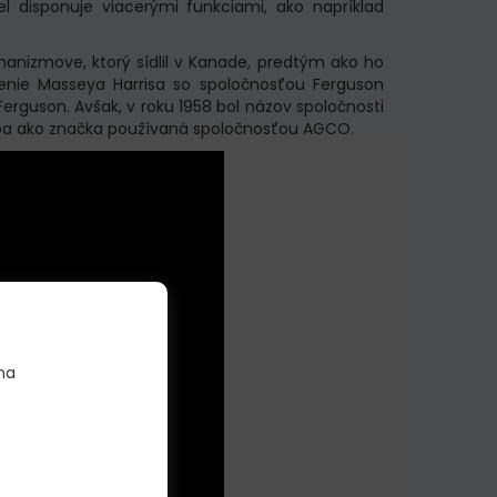
l disponuje viacerými funkciami, ako napríklad
chanizmove
, ktorý sídlil v Kanade
, predtým ako ho
jenie Masseya Harrisa so spoločnosťou Ferguson
erguson. Avšak, v roku 1958 bol názov spoločnosti
iba ako značka používaná spoločnosťou AGCO.
na