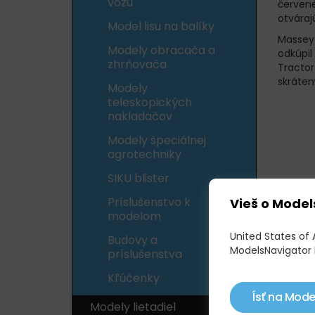
vozu
červené
otváraj
Model lisu na balíky
Massey
Modely obracača a
odkúpi
zhrňovača
Tractor
skráten
Modely
teleskopických
nakladačov
Modely špeciálnej
agrotechniky
SIKU blister
Príslušenstvo k
Vieš o Model
modelom
United States of 
Budovy a
ModelsNavigator 
príslušenstva
Kľúčenky
Ísť na Mode
Modely lietadiel