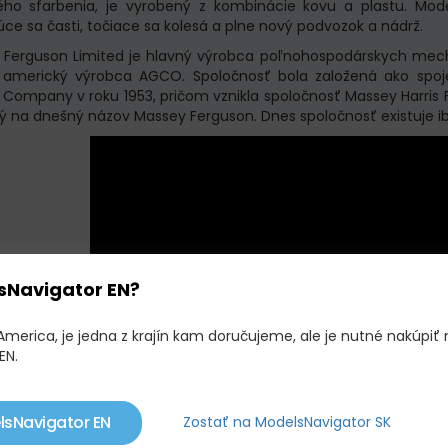
ho sfarbenia, je vyrobený z kombinácie kovu a plastu. Mode
úce sa časti, točiace sa kolesá a plne nový podvozok a nádrž.
 Ferguson Limited
je hlavný výrobca poľnohospodárskych me
l americký výrobca
AGCO
. Spoločnosť bola založená ako spo
 Company v roku 1953, pričom vznikla spoločnosť Massey Harris F
ý na dnešný názov Massey Ferguson. Dnes spoločnosť existuje 
sNavigator EN?
America, je jedna z krajín kam doručujeme, ale je nutné nakúpiť 
EN.
lsNavigator EN
Zostať na ModelsNavigator SK