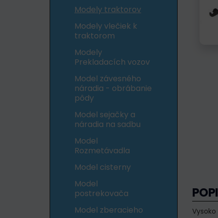
Modely traktorov
Modely vlečiek k
traktorom
Modely
Prekladacích vozov
Model závesného
náradia - obrábanie
pôdy
Model sejačky a
náradia na sadbu
Model
Rozmetávadla
Model cisterny
Model
POP
postrekovača
Model zberacieho
Vysoko 