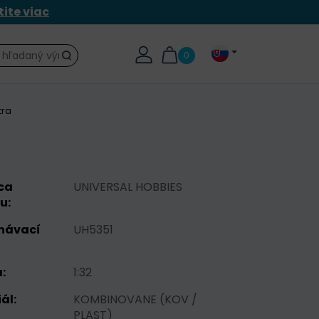
tite viac
0
Hľadať
tra
ca
UNIVERSAL HOBBIES
u:
návací
UH5351
:
1:32
ál:
KOMBINOVANE (KOV /
PLAST)