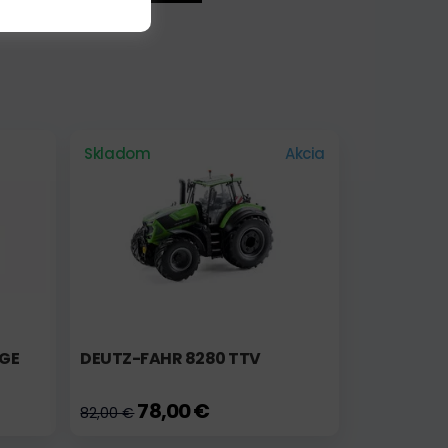
Skladom
Akcia
IGE
DEUTZ-FAHR 8280 TTV
78,00 €
82,00 €