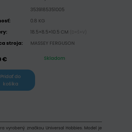
3539185351005
osť:
0.8 KG
ry:
18.5×8.5×10.5 CM
(D×Š×V)
a stroja:
MASSEY FERGUSON
Skladom
0 €
Pridať do
košíka
ra vyrobený značkou Universal Hobbies. Model je