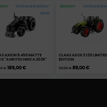
adom
Limitovaná edícia !
Skladom
Limitovaná ed
Akcia
AS AXION 9.450 MATTE
CLAAS AXOS 3.120 LIMITE
CK "AGRITECHNICA 2025"
EDITION
185,00 €
89,00 €
00 €
93,90 €