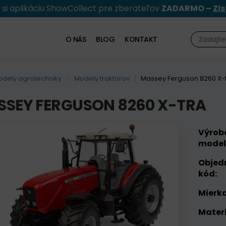
e si aplikáciu ShowCollect pre zberateľov
ZADARMO –
Zis
O NÁS
BLOG
KONTAKT
dely agrotechniky
Modely traktorov
Massey Ferguson 8260 X-
SEY FERGUSON 8260 X-TRA
Výrob
model
Objed
kód:
Mierka
Materi