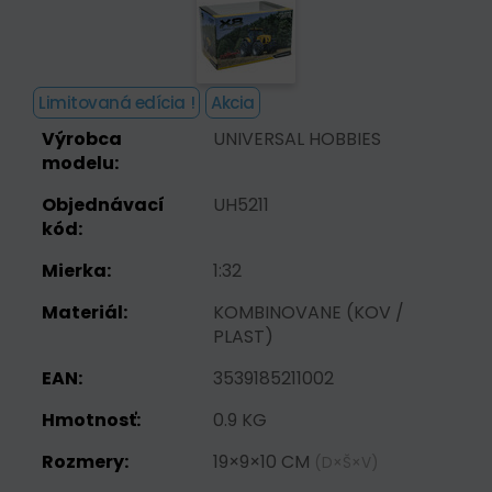
Limitovaná edícia !
Akcia
Výrobca
UNIVERSAL HOBBIES
modelu:
Objednávací
UH5211
kód:
Mierka:
1:32
Materiál:
KOMBINOVANE (KOV /
PLAST)
EAN:
3539185211002
Hmotnosť:
0.9 KG
Rozmery:
19×9×10 CM
(D×Š×V)