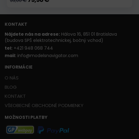
93,00 €
KONTAKT
Nájdete nás na adrese:
Hálova 16, 851 01 Bratislava
(budova SPŠ elektrotechnickej, bočný vchod)
t
el:
+421 948 068 744
mail:
info@modelsnavigator.com
INFORMÁCIE
O NÁS
BLOG
KONTAKT
VŠEOBECNÉ OBCHODNÉ PODMIENKY
MOŽNOSTI PLATBY