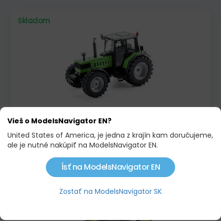
Skladom
Vieš o ModelsNavigator EN?
DEUTZ-FAHR AGROTRAC 150
United States of America, je jedna z krajín kam doručujeme,
55,00 €
89,90 €
ale je nutné nakúpiť na ModelsNavigator EN.
Ísť na ModelsNavigator EN
Skladom
Limitovaná edícia !
Zostať na ModelsNavigator SK