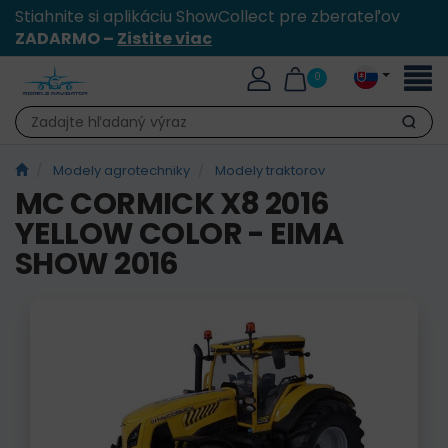
Stiahnite si aplikáciu ShowCollect pre zberateľov
ZADARMO –
Zistite viac
Toggl
0
naviga
Hľadať
Modely agrotechniky
Modely traktorov
MC CORMICK X8 2016
YELLOW COLOR - EIMA
SHOW 2016