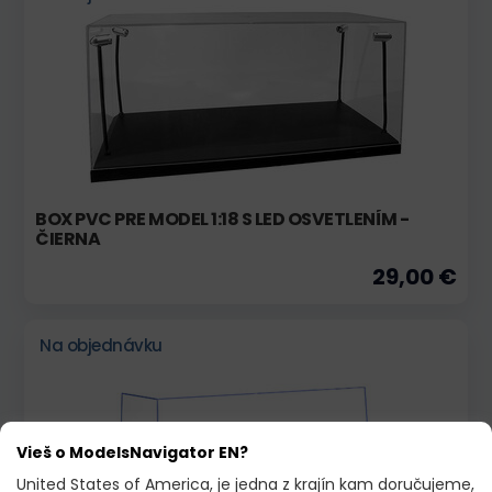
BOX PVC PRE MODEL 1:18 S LED OSVETLENÍM -
ČIERNA
29,00 €
Na objednávku
Vieš o ModelsNavigator EN?
United States of America, je jedna z krajín kam doručujeme,