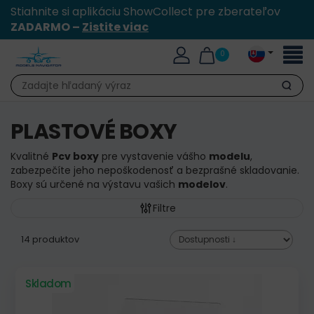
Stiahnite si aplikáciu ShowCollect pre zberateľov
ZADARMO –
Zistite viac
Toggl
0
naviga
Hľadať
PLASTOVÉ BOXY
Kvalitné
Pcv boxy
pre vystavenie vášho
modelu
,
zabezpečíte jeho nepoškodenosť a bezprašné skladovanie.
Boxy sú určené na výstavu vašich
modelov
.
Filtre
14 produktov
Skladom