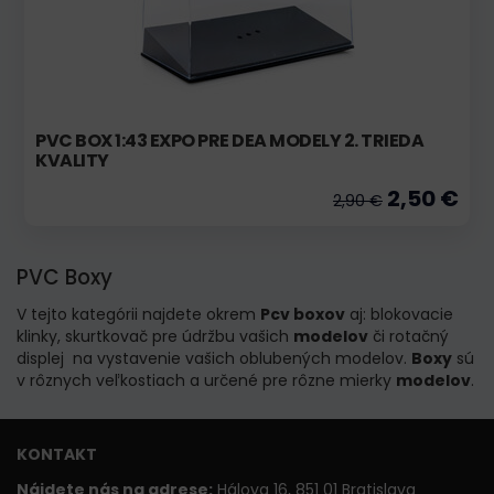
PVC BOX 1:43 EXPO PRE DEA MODELY 2. TRIEDA
KVALITY
2,50 €
2,90 €
PVC Boxy
V tejto kategórii najdete okrem
Pcv boxov
aj: blokovacie
klinky, skurtkovač pre údržbu vašich
modelov
či rotačný
displej na vystavenie vašich oblubených modelov.
Boxy
sú
v rôznych veľkostiach a určené pre rôzne mierky
modelov
.
KONTAKT
Nájdete nás na adrese:
Hálova 16, 851 01 Bratislava