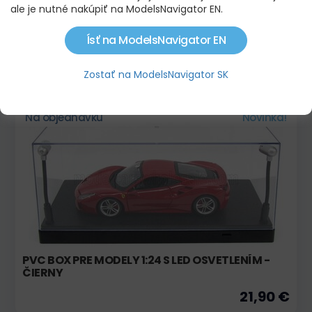
ale je nutné nakúpiť na ModelsNavigator EN.
Ísť na ModelsNavigator EN
PVC BOX PRE MODEL 1:18
19,90 €
Zostať na ModelsNavigator SK
Na objednávku
Novinka!
PVC BOX PRE MODELY 1:24 S LED OSVETLENÍM -
ČIERNY
21,90 €