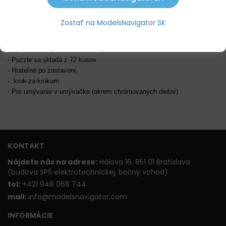
POPIS PRODUKTU
Zostať na ModelsNavigator SK
Vy
sokokvalitné 3D puzzle - model filmovej postavičky p
resne na
základe pôvodných nákresov v mierke.
- Vyrobené z vysoko kvalitného plastu
- Puzzle sa skladá z 72 kusov
- Hrateľné po zostavení,
- krok-za-krokom
- Pre umývanie v umývačke (okrem chrómovaných dielov)
KONTAKT
Nájdete nás na adrese:
Hálova 16, 851 01 Bratislava
(budova SPŠ elektrotechnickej, bočný vchod)
t
el:
+421 948 068 744
mail:
info@modelsnavigator.com
INFORMÁCIE