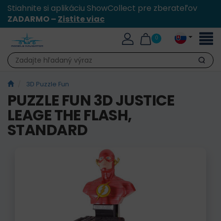
Stiahnite si aplikáciu ShowCollect pre zberateľov
ZADARMO –
Zistite viac
Toggl
0
naviga
Hľadať
3D Puzzle Fun
PUZZLE FUN 3D JUSTICE
LEAGE THE FLASH,
STANDARD