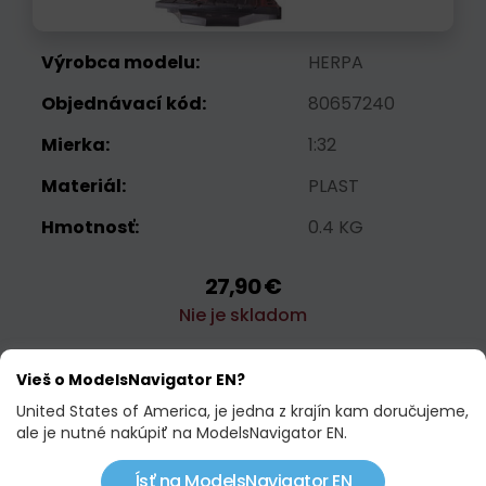
Výrobca modelu:
HERPA
Objednávací kód:
80657240
Mierka:
1:32
Materiál:
PLAST
Hmotnosť:
0.4 KG
27,90 €
Nie je skladom
Vieš o ModelsNavigator EN?
Strážny pes
United States of America, je jedna z krajín kam doručujeme,
ale je nutné nakúpiť na ModelsNavigator EN.
Ísť na ModelsNavigator EN