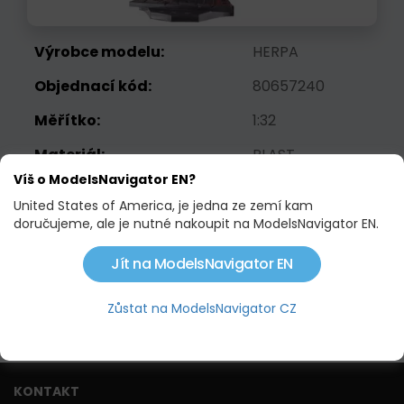
Výrobce modelu:
HERPA
Objednací kód:
80657240
Měřítko:
1:32
Materiál:
PLAST
Víš o ModelsNavigator EN?
Váha:
0.4 KG
United States of America, je jedna ze zemí kam
doručujeme, ale je nutné nakoupit na ModelsNavigator EN.
840,52 Kč
Není skladem
Jít na ModelsNavigator EN
Zůstat na ModelsNavigator CZ
Hlídací pes
KONTAKT