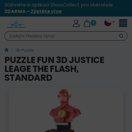
Stáhněte si aplikaci ShowCollect pro sběratele
ZDARMA –
Zjistěte více
Přepn
0
naviga
Hledat
3D Puzzle
PUZZLE FUN 3D JUSTICE
LEAGE THE FLASH,
STANDARD