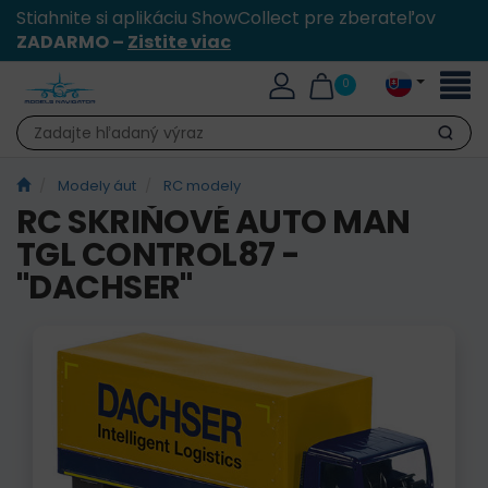
Stiahnite si aplikáciu ShowCollect pre zberateľov
ZADARMO –
Zistite viac
Toggl
0
naviga
Hľadať
Modely áut
RC modely
RC SKRIŇOVÉ AUTO MAN
TGL CONTROL87 -
"DACHSER"