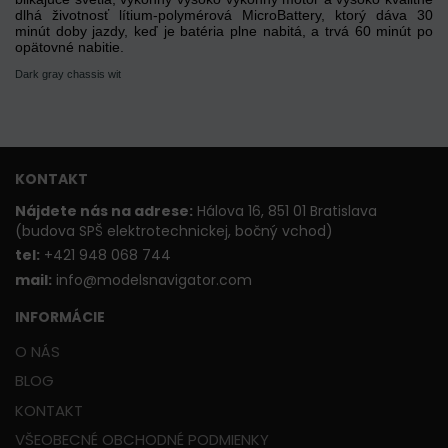
dlhá životnosť lítium-polymérová MicroBattery, ktorý dáva 30
minút doby jazdy, keď je batéria plne nabitá, a trvá 60 minút po
opätovné nabitie.
Dark gray chassis wit
KONTAKT
Nájdete nás na adrese:
Hálova 16, 851 01 Bratislava
(budova SPŠ elektrotechnickej, bočný vchod)
t
el:
+421 948 068 744
mail:
info@modelsnavigator.com
INFORMÁCIE
O NÁS
BLOG
KONTAKT
VŠEOBECNÉ OBCHODNÉ PODMIENKY