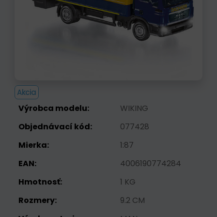
Akcia
Výrobca modelu:
WIKING
Objednávací kód:
077428
Mierka:
1:87
EAN:
4006190774284
Hmotnosť:
1 KG
Rozmery:
9.2 CM