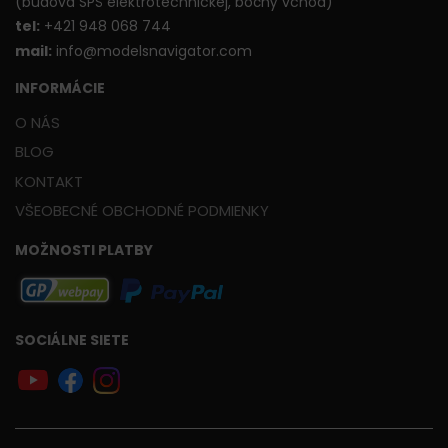
(budova SPŠ elektrotechnickej, bočný vchod)
t
el:
+421 948 068 744
mail:
info@modelsnavigator.com
INFORMÁCIE
O NÁS
BLOG
KONTAKT
VŠEOBECNÉ OBCHODNÉ PODMIENKY
MOŽNOSTI PLATBY
SOCIÁLNE SIETE