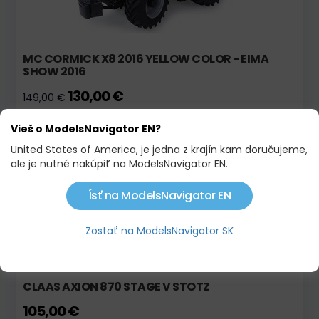
MC CORMICK X8 2016 YELLOW COLOR - EIMA
SHOW 2016
130,00 €
149,00 €
Vieš o ModelsNavigator EN?
Skladom
Limitovaná edícia !
United States of America, je jedna z krajín kam doručujeme,
ale je nutné nakúpiť na ModelsNavigator EN.
Ísť na ModelsNavigator EN
Zostať na ModelsNavigator SK
CLAAS AXION 870 STAGE V STOTZ
105,00 €