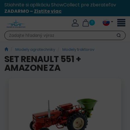
Stiahnite si aplikáciu ShowCollect pre zberateľov
ZADARMO –
Zistite viac
Toggl
0
naviga
Hľadať
Modely agrotechniky
Modely traktorov
SET RENAULT 551 +
AMAZONE ZA