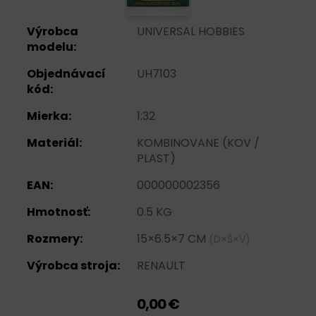
Výrobca
UNIVERSAL HOBBIES
modelu:
Objednávací
UH7103
kód:
Mierka:
1:32
Materiál:
KOMBINOVANE (KOV /
PLAST)
EAN:
000000002356
Hmotnosť:
0.5 KG
Rozmery:
15×6.5×7 CM
(D×Š×V)
Výrobca stroja:
RENAULT
0,00 €