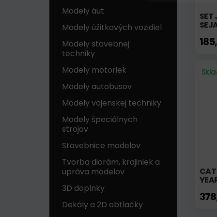
Modely áut
SET 
SEJ
Modely úžitkových vozidiel
185
Modely stavebnej
techniky
Modely motoriek
Skl
Modely autobusov
Modely vojenskej techniky
Modely špeciálnych
strojov
Stavebnice modelov
Tvorba diorám, krajiniek a
CAT
upráva modelov
YEAR
3D doplnky
378
Dekály a 2D obtlačky