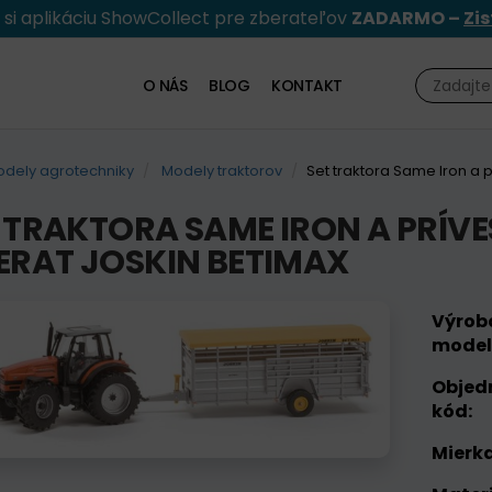
e si aplikáciu ShowCollect pre zberateľov
ZADARMO –
Zis
O NÁS
BLOG
KONTAKT
dely agrotechniky
Modely traktorov
Set traktora Same Iron a 
 TRAKTORA SAME IRON A PRÍV
ERAT JOSKIN BETIMAX
Výrob
model
Objed
kód:
Mierka