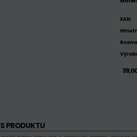
Materi
EAN:
Hmotn
Rozme
Výrobc
39,0
IS PRODUKTU