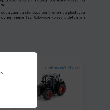
epracovanie častí modelu, pohyblivé kolesá na
tík.
tváracou zadnou stenou, s odnímateľnou plastovou
dnej mierke 1:32. Rolovacie kolesá s detailným
ícia !
Skladom
Limitovaná edícia !
na