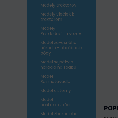
Modely traktorov
Modely vlečiek k
traktorom
Modely
Prekladacích vozov
Model závesného
náradia - obrábanie
pôdy
Model sejačky a
náradia na sadbu
Model
Rozmetávadla
Model cisterny
Model
postrekovača
POP
Model zberacieho