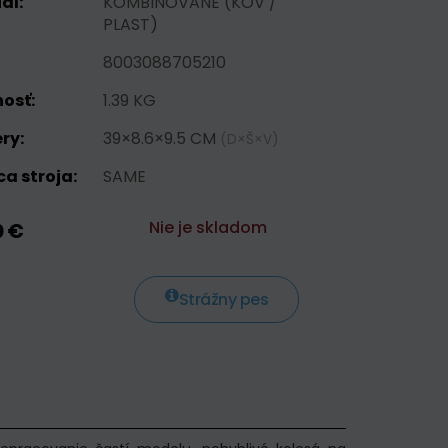
ál:
KOMBINOVANE (KOV /
PLAST)
8003088705210
osť:
1.39 KG
ry:
39×8.6×9.5 CM
(D×Š×V)
a stroja:
SAME
Nie je skladom
0 €
Strážny pes