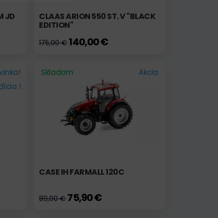
M JD
CLAAS ARION 550 ST. V "BLACK
EDITION"
140,00 €
175,00 €
vinka!
Skladom
Akcia
ícia !
CASE IH FARMALL 120C
75,90 €
89,00 €