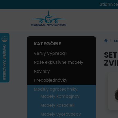
Stiahnit
Mo
KATEGÓRIE
SET
Veľký Výpredaj!
ZVI
Naše exkluzívne modely
Novinky
Predobjednávky
Modely agrotechniky
Modely kombajnov
Modely kosačiek
Modely vyorávačov