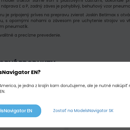
 model traktor Same Iron s plastovými časťami, dokonalé pr
 náprava Ľ a P, zadný záves je pohyblivý, behuňový vzor pneuma
oru je pripojený príves na prepravu zvierat Joskin Betimax s o
u, s opornými nohami a závesom pre uchytenie strojov vo vho
m pneumatík.
valitné a precízne prevedenie.
OBNÉ PRODUKTY
sNavigator EN?
adom
Limitovaná edícia !
Skladom
Limitovaná ed
America, je jedna z krajín kam doručujeme, ale je nutné nakúpiť 
EN.
lsNavigator EN
Zostať na ModelsNavigator SK