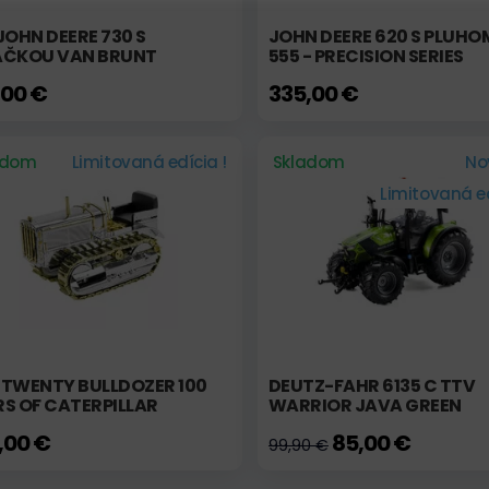
JOHN DEERE 730 S
JOHN DEERE 620 S PLUHO
AČKOU VAN BRUNT
555 - PRECISION SERIES
,00 €
335,00 €
adom
Limitovaná edícia !
Skladom
No
Limitovaná ed
 TWENTY BULLDOZER 100
DEUTZ-FAHR 6135 C TTV
S OF CATERPILLAR
WARRIOR JAVA GREEN
,00 €
85,00 €
99,90 €