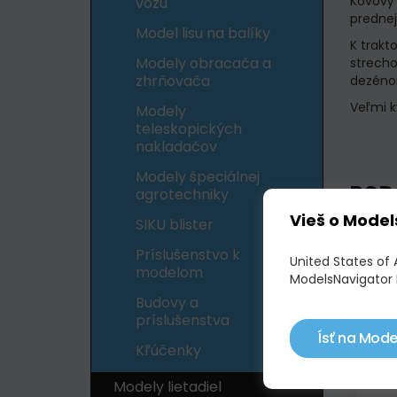
Kovový
vozu
prednej
Model lisu na balíky
K trakt
Modely obracača a
strecho
zhrňovača
dezéno
Veľmi k
Modely
teleskopických
nakladačov
Modely špeciálnej
POD
agrotechniky
Vieš o Model
SIKU blister
Skl
Príslušenstvo k
United States of 
modelom
ModelsNavigator 
Budovy a
príslušenstva
Ísť na Mode
Kľúčenky
Modely lietadiel