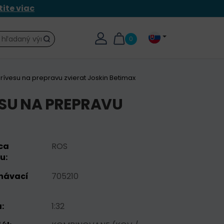
tite viac
0
Hľadať
prívesu na prepravu zvierat Joskin Betimax
ESU NA PREPRAVU
ca
ROS
u:
návací
705210
:
1:32