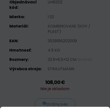
Objednávací
UH6202
kód:
Mierka:
1:32
Materiál:
KOMBINOVANE (KOV /
PLAST)
EAN:
3539186202009
Hmotnosť:
4.5 KG
Rozmery:
32.9×8.5×12 CM
(D×Š×V)
Výrobca stroja:
STRAUTMANN
108,00 €
Nie je skladom
Strážny pes