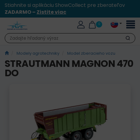
Stiahnite si aplikáciu ShowCollect pre zberateľov
ZADARMO –
Zistite viac
Toggl
0
naviga
Hľadať
Modely agrotechniky
Model zberacieho vozu
STRAUTMANN MAGNON 470
DO