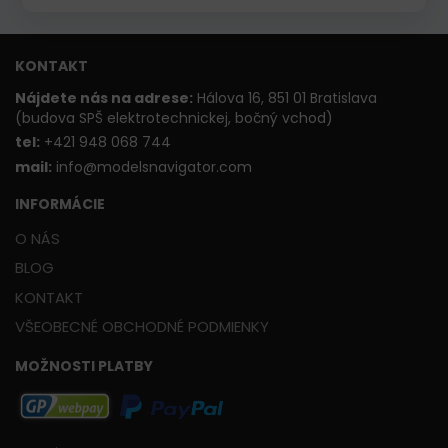
KONTAKT
Nájdete nás na adrese:
Hálova 16, 851 01 Bratislava
(budova SPŠ elektrotechnickej, bočný vchod)
t
el:
+421 948 068 744
mail:
info@modelsnavigator.com
INFORMÁCIE
O NÁS
BLOG
KONTAKT
VŠEOBECNÉ OBCHODNÉ PODMIENKY
MOŽNOSTI PLATBY