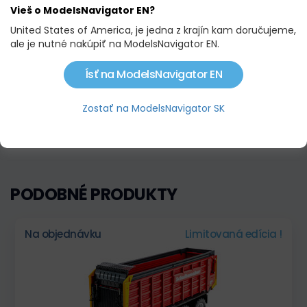
Vieš o ModelsNavigator EN?
United States of America, je jedna z krajín kam doručujeme,
ale je nutné nakúpiť na ModelsNavigator EN.
POPIS PRODUKTU
Ísť na ModelsNavigator EN
Kovový model zberacieho vozu STRAUTMANN MAGNON 470
DO, pohyblivé kolesá, odklopné zadné čelo, zberový
Zostať na ModelsNavigator SK
mechanizmus posuvný. Model je balený v polystyrenovom
obale a v papierovej krabici.
PODOBNÉ PRODUKTY
Na objednávku
Limitovaná edícia !