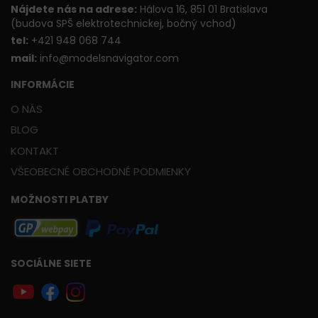
Nájdete nás na adrese:
Hálova 16, 851 01 Bratislava
(budova SPŠ elektrotechnickej, bočný vchod)
t
el:
+421 948 068 744
mail:
info@modelsnavigator.com
INFORMÁCIE
O NÁS
BLOG
KONTAKT
VŠEOBECNÉ OBCHODNÉ PODMIENKY
MOŽNOSTI PLATBY
SOCIÁLNE SIETE