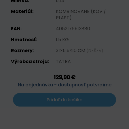
Mierka:
1:43
Materiál:
KOMBINOVANE (KOV /
PLAST)
EAN:
4052176513880
Hmotnosť:
1.5 KG
Rozmery:
31×5.5×10 CM
(D×Š×V)
Výrobca stroja:
TATRA
129,90 €
Na objednávku - dostupnosť potvrdíme
Pridať do košíka