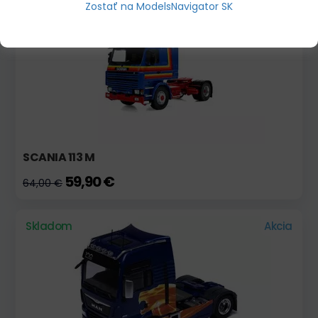
Zostať na ModelsNavigator SK
Skladom
Akcia
SCANIA 113 M
59,90 €
64,00 €
Skladom
Akcia