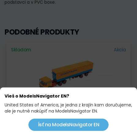
podstavci a v PVC boxe.
PODOBNÉ PRODUKTY
Skladom
Akcia
Vieš o ModelsNavigator EN?
United States of America, je jedna z krajín kam doručujeme,
ale je nutné nakúpiť na ModelsNavigator EN.
MERCEDES NG 2232, 1980, DEUTRANS
89,90 €
94,00 €
Ísť na ModelsNavigator EN