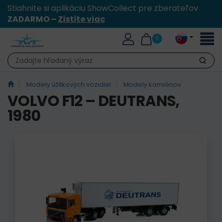
Stiahnite si aplikáciu ShowCollect pre zberateľov
ZADARMO –
Zistite viac
Toggl
0
naviga
Hľadať
Modely úžitkových vozidiel
Modely kamiónov
VOLVO F12 – DEUTRANS,
1980