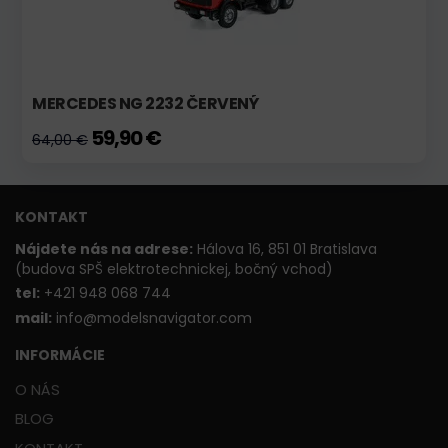
MERCEDES NG 2232 ČERVENÝ
59,90 €
64,00 €
KONTAKT
Nájdete nás na adrese:
Hálova 16, 851 01 Bratislava
(budova SPŠ elektrotechnickej, bočný vchod)
t
el:
+421 948 068 744
mail:
info@modelsnavigator.com
INFORMÁCIE
O NÁS
BLOG