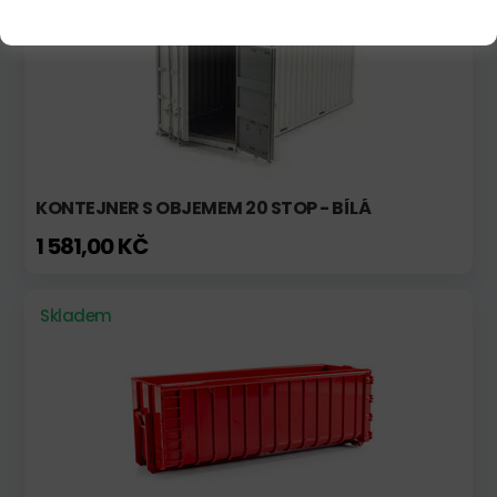
KONTEJNER S OBJEMEM 20 STOP - BÍLÁ
1 581,00 KČ
Skladem