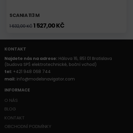
SCANIA 113 M
1 527,00 KČ
1 632,00 KČ
KONTAKT
Najdete nás na adrese:
Hálova 16, 851 01 Bratislava
(budova SPŠ elektrotechnické, boční vchod)
t
el:
+421 948 068 744
mail:
info@modelsnavigator.com
INFORMACE
O NÁS
BLOG
KONTAKT
OBCHODNÍ PODMÍNKY