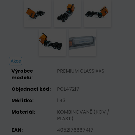
Akce
Výrobce
PREMIUM CLASSIXXS
modelu:
Objednací kód:
PCL47217
Měřítko:
1:43
Materiál:
KOMBINOVANĚ (KOV /
PLAST)
EAN:
4052176887417