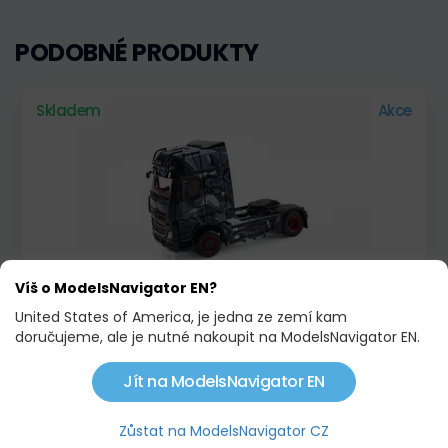
PODOBNÉ PRODUKTY
Skladem
Akce
Víš o ModelsNavigator EN?
MERCEDES ACTROS GIGASPACE 4X2 ACTROS
United States of America, je jedna ze zemí kam
WOLF
doručujeme, ale je nutné nakoupit na ModelsNavigator EN.
2 525,00 KČ
3 440,00 KČ
Jít na ModelsNavigator EN
Skladem
Novinka!
Zůstat na ModelsNavigator CZ