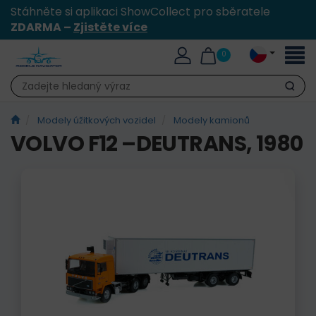
Stáhněte si aplikaci ShowCollect pro sběratele
ZDARMA –
Zjistěte více
Přepn
0
naviga
Hledat
Modely úžitkových vozidel
Modely kamionů
VOLVO F12 –DEUTRANS, 1980