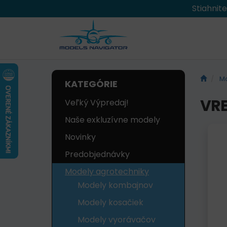
Stiahnit
Mo
KATEGÓRIE
VRE
Veľký Výpredaj!
Naše exkluzívne modely
Novinky
Predobjednávky
Modely agrotechniky
Modely kombajnov
Modely kosačiek
Modely vyorávačov