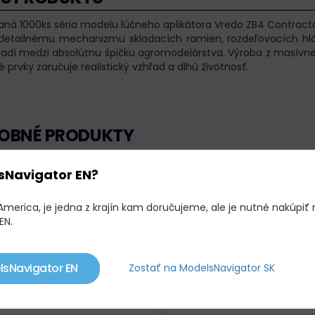
aná 1000ks séria modelu lúčneho aplikátora Vredo ZB4 Contracto
detailnému mechanizmu skladacích ramien, rozdeľovacích hl
adí medzi absolútnu špičku agromodelárstva. Výroba z masívn
prvky zaručuje realistický vzhľad a dlhú životnosť.
OBNÉ PRODUKTY
sNavigator EN?
adom
Výpredaj!
Skladom
Výp
America, je jedna z krajín kam doručujeme, ale je nutné nakúpiť 
EN.
lsNavigator EN
Zostať na ModelsNavigator SK