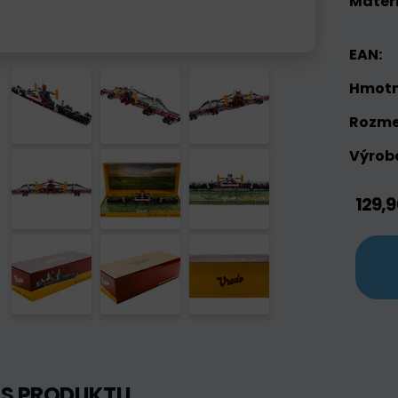
Materi
EAN:
Hmotn
Rozme
Výrobc
129,
IS PRODUKTU