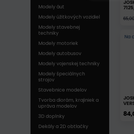
JOSK
Modely áut
712
Modely úžitkových vozidiel
65,0
Modely stavebnej
techniky
Na 
Modely motoriek
Modely autobusov
Modely vojenskej techniky
Modely špeciálnych
strojov
Stavebnice modelov
JOS
Tvorba diorám, krajiniek a
VER
upráva modelov
84,
3D doplnky
Dekály a 2D obtlačky