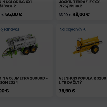
IN SOLODISC XXL
JOSKIN TERRAFLEX XXL
5/38SDH2
7125/19SHK2
55,00 €
49,00 €
0 €
65,00 €
objednávku
Na objednávku
KIN VOLUMETRA 20000D -
VEENHUIS POPULAIR 3200
SION 2024
LITROV ŽLTÝ
00 €
79,90 €