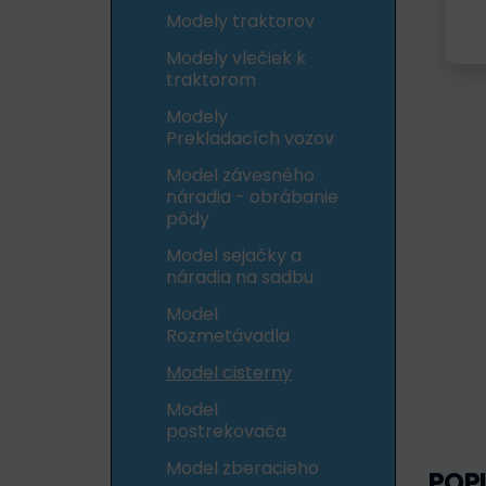
Modely traktorov
Modely vlečiek k
traktorom
Modely
Prekladacích vozov
Model závesného
náradia - obrábanie
pôdy
Model sejačky a
náradia na sadbu
Model
Rozmetávadla
Model cisterny
Model
postrekovača
Model zberacieho
POP