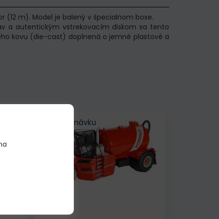
r (12 m). Model je balený v špecialnom boxe.
áv a autentickým vstrekovacím diskom sa tento
eho kovu (die-cast) doplnená o jemné plastové a
redaj!
Na objednávku
na