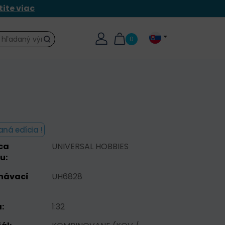
tite viac
0
Hľadať
aná edícia !
ca
UNIVERSAL HOBBIES
u:
návací
UH6828
:
1:32