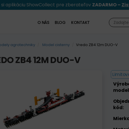
e si aplikáciu ShowCollect pre zberateľov
ZADARMO –
Zis
O NÁS
BLOG
KONTAKT
dely agrotechniky
Model cisterny
Vredo ZB4 12m DUO-V
DO ZB4 12M DUO-V
Limitov
Výrob
model
Objed
kód:
Mierka