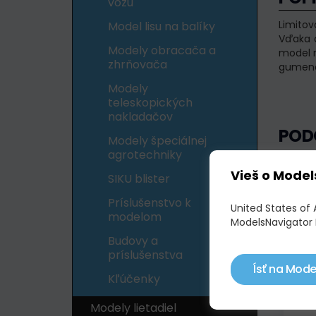
vozu
Limitov
Model lisu na balíky
Vďaka 
Modely obracača a
model r
zhrňovača
gumené 
Modely
teleskopických
nakladačov
POD
Modely špeciálnej
agrotechniky
Vieš o Model
Skl
SIKU blister
Príslušenstvo k
United States of 
modelom
ModelsNavigator 
Budovy a
príslušenstva
Ísť na Mode
Kľúčenky
Modely lietadiel