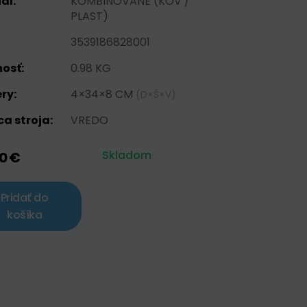
ál:
KOMBINOVANE (KOV /
PLAST)
3539186828001
osť:
0.98 KG
ry:
4×34×8 CM
(D×Š×V)
a stroja:
VREDO
Skladom
90 €
Pridať do
košíka