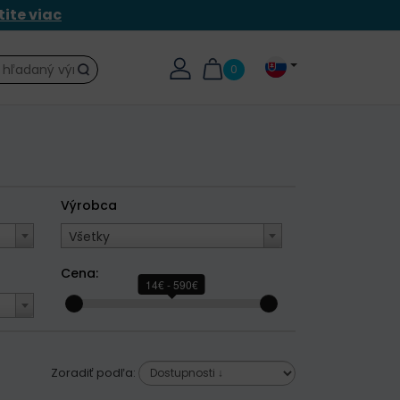
tite viac
0
Hľadať
Výrobca
Všetky
Cena:
14€ - 590€
Zoradiť podľa: