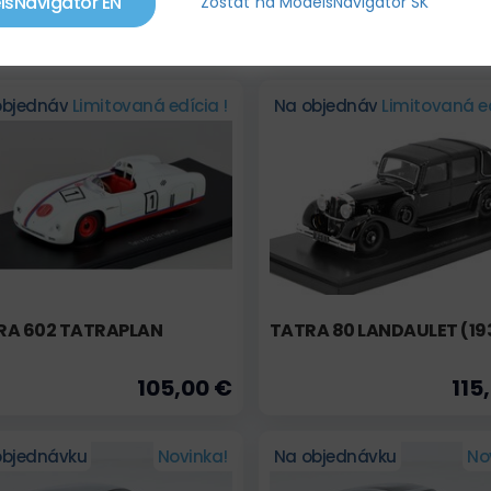
lsNavigator EN
Zostať na ModelsNavigator SK
333,00 €
105
113,95 €
objednávku
Limitovaná edícia !
Na objednávku
Limitovaná ed
RA 602 TATRAPLAN
TATRA 80 LANDAULET (19
105,00 €
115
objednávku
Novinka!
Na objednávku
No