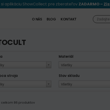
e si aplikáciu ShowCollect pre zberateľov
ZADARMO –
Zis
O NÁS
BLOG
KONTAKT
TOCULT
ka
Materiál
tky
Všetky
bca stroja
Stav skladu
tky
Všetky
5 z celkom 86 produktov