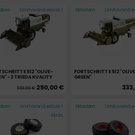
adom
Limitovaná edícia !
Skladom
Limitovaná ed
SCHRITT E 512 "OLIVE-
FORTSCHRITT E 512 "OLIV
N" - 2 TRIEDA KVALITY
GREEN"
250,00 €
333
333,00 €
adom
Limitovaná edícia !
Skladom
Limitovaná ed
Akcia