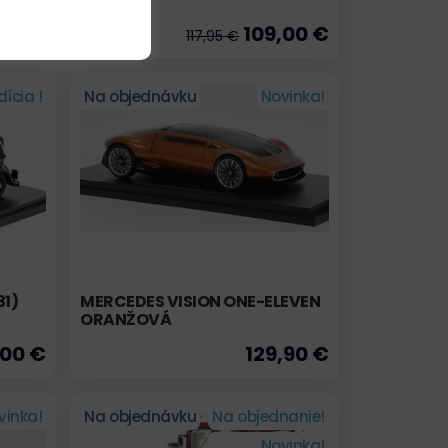
,00 €
109,00 €
117,95 €
ícia !
Na objednávku
Novinka!
31)
MERCEDES VISION ONE-ELEVEN
ORANŽOVÁ
,00 €
129,90 €
vinka!
Na objednávku
Na objednanie!
Novinka!