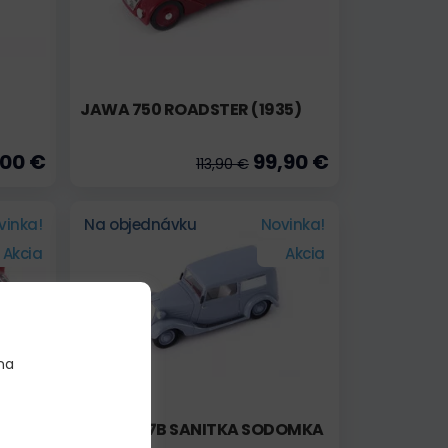
JAWA 750 ROADSTER (1935)
,00 €
99,90 €
113,90 €
vinka!
Na objednávku
Novinka!
Akcia
Akcia
na
TATRA 57B SANITKA SODOMKA
(1940)