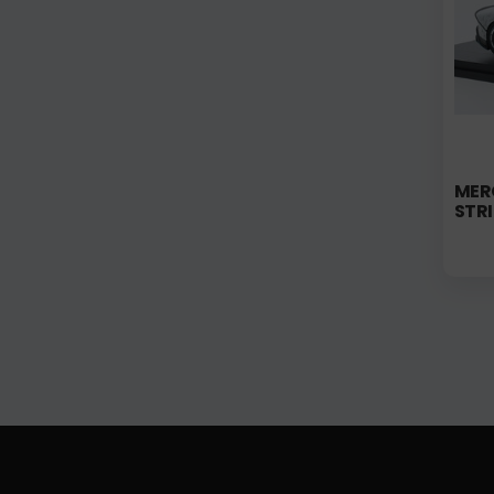
MER
STRI