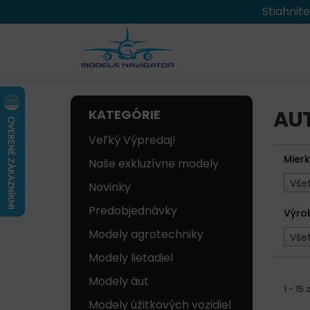
Stiahnit
AU
KATEGÓRIE
Veľký Výpredaj!
Mier
Naše exkluzívne modely
Vše
Novinky
Predobjednávky
Výro
Modely agrotechniky
Vše
Modely lietadiel
Modely áut
1 - 1
Modely úžitkových vozidiel