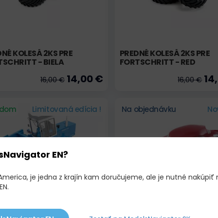
NÉ KOLESÁ 2KS PRE
PREDNÉ KOLESÁ 2KS PRE
SCHRITT - BIELA
FORTSCHRITT - RED
14,00 €
14
16,00 €
16,00 €
adom
Limitovaná edícia !
Na objednávku
No
sNavigator EN?
America, je jedna z krajín kam doručujeme, ale je nutné nakúpiť 
EN.
SCHRITT E 302 S LIŠTOU E
JAWA 700 JARAY (1934)