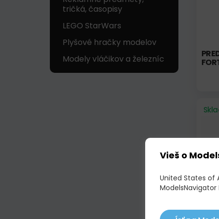
tričká, časopisy
LEGO StarWars
Plyšové hračky modelov
PRED
Modely vláčikov a železníc
FORT
Skl
Vieš o Model
United States of 
ModelsNavigator 
FORT
021