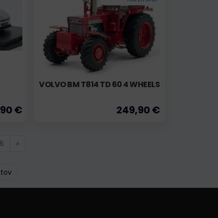
VOLVO BM T814 TD 60 4 WHEELS
,90 €
249,90 €
6
»
ktov