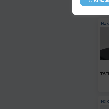
Ísť na Mode
Na 
TAT
Na 