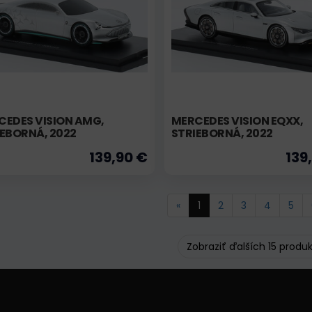
CEDES VISION AMG,
MERCEDES VISION EQXX,
EBORNÁ, 2022
STRIEBORNÁ, 2022
139,90 €
139
«
1
2
3
4
5
Zobraziť ďalších 15 produ