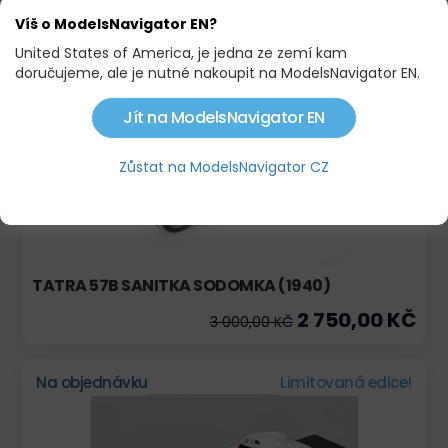
2 655,00 KČ
2 900,00 KČ
Víš o ModelsNavigator EN?
United States of America, je jedna ze zemí kam
doručujeme, ale je nutné nakoupit na ModelsNavigator EN.
Na objednávku
Novinka!
Akce
Jít na ModelsNavigator EN
Zůstat na ModelsNavigator CZ
TATRA 57B SANITKA SODOMKA (1940)
2 750,00 KČ
3 000,00 KČ
Na objednávku
Limitovaná edice!