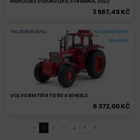
MERCEDES VISION EQXX, STŘÍBRNÁ, 2022
3 567,45 KČ
Na objednávku
Na objednanie!
Novinka!
VOLVO BM T814 TD 60 4 WHEELS
6 372,00 KČ
«
1
2
3
4
5
6
»