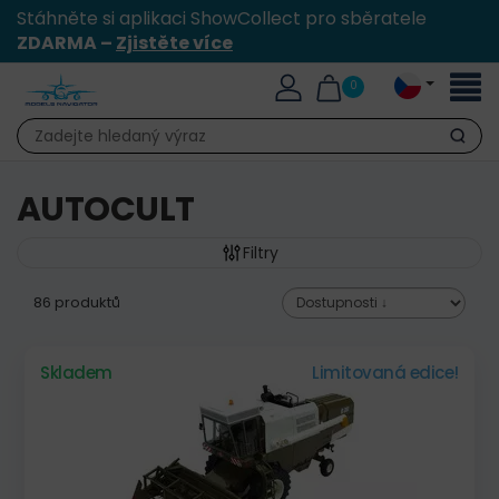
Stáhněte si aplikaci ShowCollect pro sběratele
ZDARMA –
Zjistěte více
Přepn
0
naviga
Hledat
AUTOCULT
Filtry
86 produktů
Skladem
Limitovaná edice!