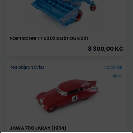
FORTSCHRITT E 302 S LIŠTOU E 021
8 300,00 KČ
Na objednávku
Novinka!
Akce
JAWA 700 JARAY (1934)