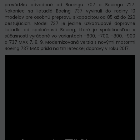
prevádzku odvodené od Boeingu 707 a Boeingu 727.
Nakoniec sa lietadlá Boeing 737 vyvinuli do rodiny 10
modelov pre osobnú prepravu s kapacitou od 85 až do 220
cestujúcich. Model 737 je jediné úzkotrupové dopravné
lietadlo od spoločnosti Boeing, ktoré je spoločnosťou v
súčasnosti vyrábané vo variantoch -600, -700, -800, -900
a 737 MAX 7, 8, 9. Modernizovaná verzia s novými motormi
Boeing 737 MAX prišla na trh leteckej dopravy v roku 2017.