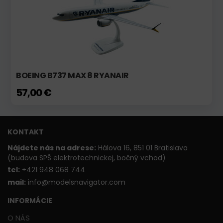
BOEING B737 MAX 8 RYANAIR
57,00 €
KONTAKT
Nájdete nás na adrese:
Hálova 16, 851 01 Bratislava
(budova SPŠ elektrotechnickej, bočný vchod)
t
el:
+421 948 068 744
mail:
info@modelsnavigator.com
INFORMÁCIE
O NÁS