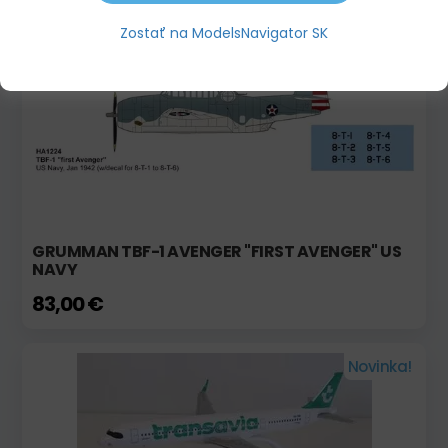
Zostať na ModelsNavigator SK
Novinka!
GRUMMAN TBF-1 AVENGER "FIRST AVENGER" US
NAVY
83,00 €
Novinka!