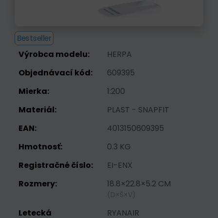
Bestseller
Výrobca modelu:
HERPA
Objednávací kód:
609395
Mierka:
1:200
Materiál:
PLAST - SNAPFIT
EAN:
4013150609395
Hmotnosť:
0.3 KG
Registračné číslo:
EI-ENX
Rozmery:
18.8×22.8×5.2 CM
(D×Š×V)
Letecká
RYANAIR