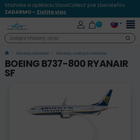
Stiahnite si aplikáciu ShowCollect pre zberateľov
ZADARMO –
Zistite viac
Toggl
0
naviga
Hľadať
Modely lietadiel
Modely civilných lietadiel
BOEING B737-800 RYANAIR
SF