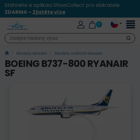
Stáhněte si aplikaci ShowCollect pro sběratele
ZDARMA –
Zjistěte více
Přepn
0
naviga
Hledat
Modely letadel
Modely civilních letadel
BOEING B737-800 RYANAIR
SF