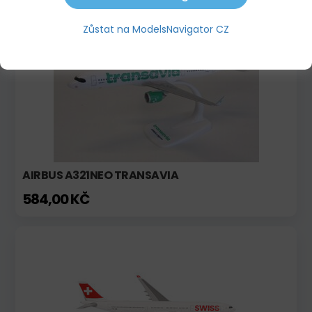
Zůstat na ModelsNavigator CZ
Novinka!
AIRBUS A321NEO TRANSAVIA
584,00 KČ