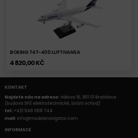
BOEING 747-400 LUFTHANSA
4 820,00 KČ
KONTAKT
Najdete nás na adrese:
Hálova 16, 851 01 Bratislava
(budova SPŠ elektrotechnické, boční vchod)
t
el:
+421 948 068 744
mail:
info@modelsnavigator.com
INFORMACE