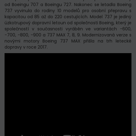
od Boeingu 707 a Boeingu 727. Nakonec se letadla Boeing
737 vyvinula do rodiny 10 modelů pro osobní přepravu s
kapacitou od 85 až do 220 cestujících. Model 737 je jediný
úzkotrupový dopravní letoun od společnosti Boeing, který je
společností v současnosti vyráběn ve variantách -600,
-700, -800, -900 a 737 MAX 7, 8, 9. Modernizovaná verze s
novými motory Boeing 737 MAX přišla na trh letecké
dopravy v roce 2017.