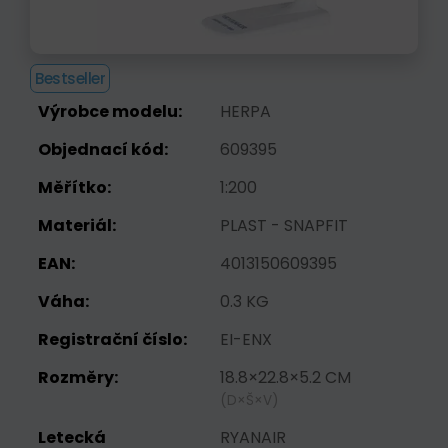
Bestseller
Výrobce modelu:
HERPA
Objednací kód:
609395
Měřítko:
1:200
Materiál:
PLAST - SNAPFIT
EAN:
4013150609395
Váha:
0.3 KG
Registrační číslo:
EI-ENX
Rozměry:
18.8×22.8×5.2 CM
(D×Š×V)
Letecká
RYANAIR