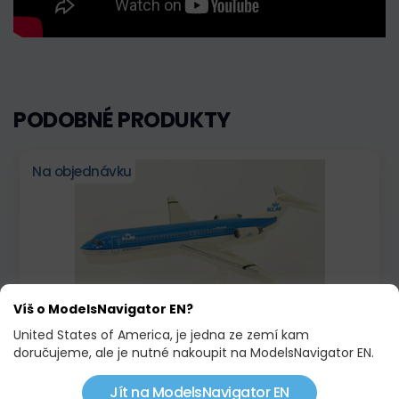
PODOBNÉ PRODUKTY
Na objednávku
Víš o ModelsNavigator EN?
United States of America, je jedna ze zemí kam
FOKKER 100 KLM CITYHOPPER, PPC
doručujeme, ale je nutné nakoupit na ModelsNavigator EN.
753,15 KČ
Jít na ModelsNavigator EN