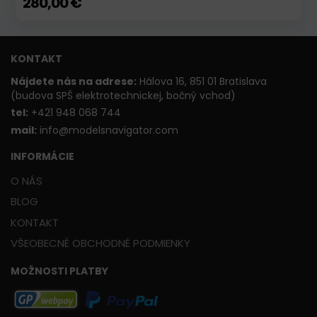
280,00 €
KONTAKT
Nájdete nás na adrese:
Hálova 16, 851 01 Bratislava
(budova SPŠ elektrotechnickej, bočný vchod)
t
el:
+421 948 068 744
mail:
info@modelsnavigator.com
INFORMÁCIE
O NÁS
BLOG
KONTAKT
VŠEOBECNÉ OBCHODNÉ PODMIENKY
MOŽNOSTI PLATBY