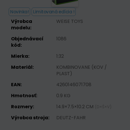
Novinka!
Limitovaná edícia !
Výrobca
WEISE TOYS
modelu:
Objednávací
1086
kód:
Mierka:
1:32
Materiál:
KOMBINOVANE (KOV /
PLAST)
EAN:
4260146071708
Hmotnosť:
0.9 KG
Rozmery:
14.9×7.5×10.2 CM
(D×Š×V)
Výrobca stroja:
DEUTZ-FAHR