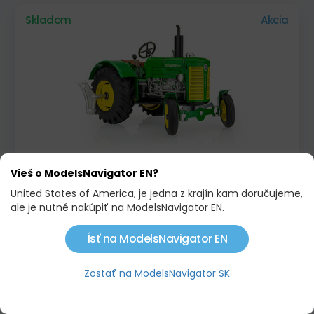
Skladom
Akcia
TRAKTOR ZETOR 50 SUPER ZELENÝ
Vieš o ModelsNavigator EN?
69,90 €
82,90 €
United States of America, je jedna z krajín kam doručujeme,
ale je nutné nakúpiť na ModelsNavigator EN.
Skladom
Limitovaná edícia !
Ísť na ModelsNavigator EN
Zostať na ModelsNavigator SK