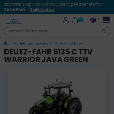
Stiahnite si aplikáciu ShowCollect pre zberateľov
ZADARMO –
Zistite viac
Toggl
0
naviga
Hľadať
Modely agrotechniky
Modely traktorov
DEUTZ-FAHR 6135 C TTV
WARRIOR JAVA GREEN