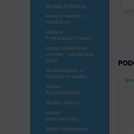
Modely traktorov
Modely vlečiek k
traktorom
Modely
Prekladacích vozov
Model závesného
náradia - obrábanie
pôdy
POD
Model sejačky a
náradia na sadbu
Skl
Model
Rozmetávadla
Model cisterny
Model
postrekovača
Model zberacieho