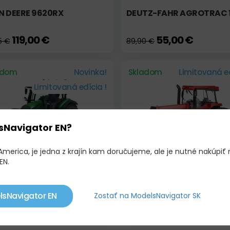
N DEERE 9620RX
DEUTZ-FAHR AGROTRAC 
119,00 €
55,00 €
5 €
89,90 €
adom
Novinka!
Skladom
Limitovaná ed
Limitovaná edícia !
sNavigator EN?
America, je jedna z krajín kam doručujeme, ale je nutné nakúpiť 
EN.
RA N175 - ULTRA GREEN
CASE IH MAGNUM 7250 5
ANNIVERSARY
lsNavigator EN
Zostať na ModelsNavigator SK
00 €
65,90 €