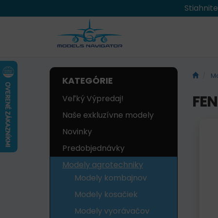
Stiahnit
Mo
KATEGÓRIE
FEN
Veľký Výpredaj!
Naše exkluzívne modely
Novinky
Predobjednávky
Modely agrotechniky
Modely kombajnov
Modely kosačiek
Modely vyorávačov