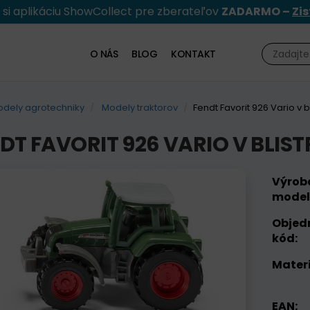
e si aplikáciu ShowCollect pre zberateľov
ZADARMO –
Zis
O NÁS
BLOG
KONTAKT
dely agrotechniky
Modely traktorov
Fendt Favorit 926 Vario v bl
DT FAVORIT 926 VARIO V BLIST
Výrob
model
Objed
kód:
Materi
EAN: