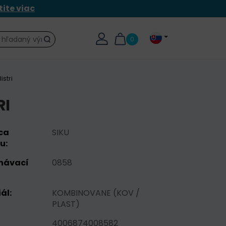
tite viac
0
Hľadať
istri
RI
ca
SIKU
u:
návací
0858
ál:
KOMBINOVANE (KOV /
PLAST)
4006874008582