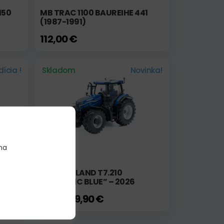
150
MB TRAC 1100 BAUREIHE 441
(1987-1991)
112,00 €
ícia !
Skladom
Novinka!
na
0TH
NEW HOLLAND T7.210
“DYNAMIC BLUE” – 2026
79,90 €
93,00 €