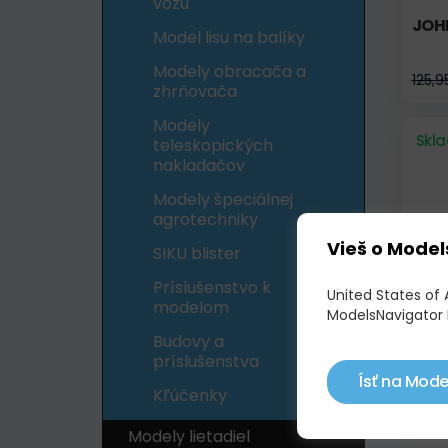
vozu
JOH
Model lisu na balíky
Modely obracača a
125,9
zhrňovača
Modely
Skl
teleskopických
nakladačov
Modely špeciálnej
agrotechniky
Vieš o Model
SIKU blister
Príslušenstvo k
United States of 
modelom
ModelsNavigator 
Budovy a
VALT
príslušenstva
Ísť na Mode
Kľúčenky
85,
Modely lietadiel