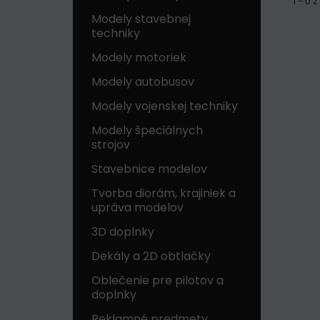
1 - 0
Modely stavebnej
techniky
Modely motoriek
Modely autobusov
Modely vojenskej techniky
Modely špeciálnych
strojov
Stavebnice modelov
Tvorba diorám, krajiniek a
upráva modelov
3D doplnky
Dekály a 2D obtlačky
Oblečenie pre pilotov a
doplnky
Reklamné predmety,