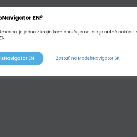
sNavigator EN?
America, je jedna z krajín kam doručujeme, ale je nutné nakúpiť 
EN.
lsNavigator EN
Zostať na ModelsNavigator SK