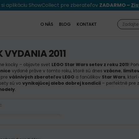
e si aplikáciu ShowCollect pre zberateľov
ZADARMO –
Zis
O NÁS
BLOG
KONTAKT
 VYDANIA 2011
e kocky – objavte svet
LEGO Star Wars setov z roku 2011
! Po
nice
vydané práve v tomto roku, ktoré sú dnes
vzácne
,
limito
 pre
vášnivých zberateľov LEGO
a fanúšikov
Star Wars
, ktorí
sety sú vo
vynikajúcej alebo dobrej kondícii
– perfektné pre z
modely
.
: