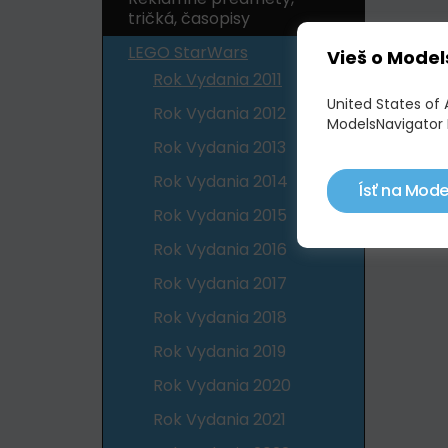
tričká, časopisy
LEGO StarWars
Vieš o Model
Rok Vydania 2011
United States of 
Rok Vydania 2012
ModelsNavigator 
Rok Vydania 2013
Rok Vydania 2014
Ísť na Mode
Rok Vydania 2015
Rok Vydania 2016
Rok Vydania 2017
Rok Vydania 2018
Rok Vydania 2019
Rok Vydania 2020
Rok Vydania 2021