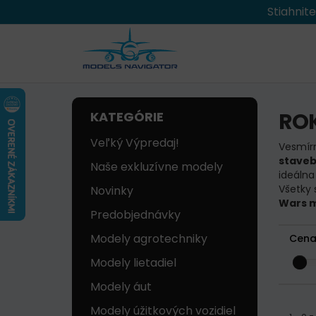
Stiahnit
ROK
KATEGÓRIE
Veľký Výpredaj!
Vesmírn
staveb
Naše exkluzívne modely
ideálna
Všetky 
Novinky
Wars 
Predobjednávky
Modely agrotechniky
Cena
Modely lietadiel
Modely áut
Modely úžitkových vozidiel