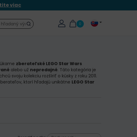
tite viac
0
Hľadať
núkame
zberateľské LEGO Star Wars
vané
alebo už
nepredajné
. Táto kategória je
 chcú svoju kolekciu rozšíriť o kúsky z roku 2011.
berateľov, ktorí hľadajú unikátne
LEGO Star