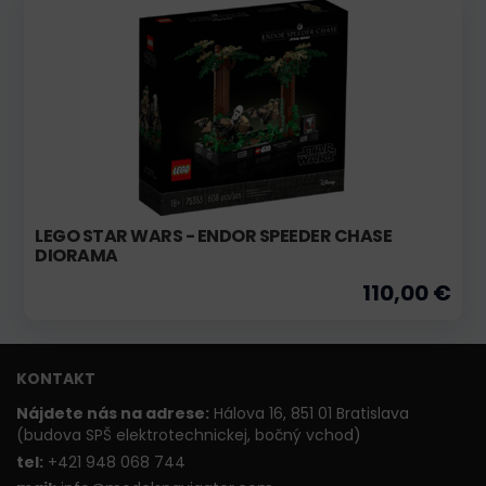
LEGO STAR WARS - ENDOR SPEEDER CHASE
DIORAMA
110,00 €
KONTAKT
Nájdete nás na adrese:
Hálova 16, 851 01 Bratislava
(budova SPŠ elektrotechnickej, bočný vchod)
t
el:
+421 948 068 744