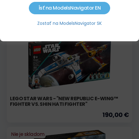
VENATOR-CLASS REPUBLIC ATTACK CRUISER
Ísť na ModelsNavigator EN
649,99 €
Zostať na ModelsNavigator SK
Nie je skladom
LEGO STAR WARS - "NEW REPUBLIC E-WING™
FIGHTER VS. SHIN HATI FIGHTER"
190,00 €
Nie je skladom