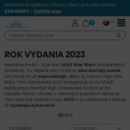
Stiahnite si aplikáciu ShowCollect pre zberateľov
ZADARMO –
Zistite viac
Toggl
0
naviga
Hľadať
ROK VYDANIA 2023
Vesmírne kocky - to je svet
LEGO Star Wars
zberateľských
stavebníc. Tu nájdete sety, ktoré sú
zberateľsky cenné
,
sety ktoré sa už
nepredávajú
, alebo aj Custom Lego Star
Wars. Táto zberateľská LEGO kategória je to, čo hľadá
každý pravý zberateľ lega. Stavebnice, ktorých je iba
niekoľko tisícov, stoviek, v niektorých prípadoch desiatok.
Tieto sety boli vydané v roku
2023
a sú udržiavané v slušnej
až
vynikajúcej kondícii
.
Filtre
11 produktov