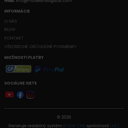
mail:
info@modelsnavigator.com
INFORMÁCIE
O NÁS
BLOG
KONTAKT
VŠEOBECNÉ OBCHODNÉ PODMIENKY
MOŽNOSTI PLATBY
SOCIÁLNE SIETE
© 2026
Generuje
redakčný systém
BUXUS
CMS
spoločnosti
ui42
.