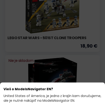
LEGO STAR WARS - 501ST CLONE TROOPERS
18,90 €
Nie je skladom
Vieš o ModelsNavigator EN?
United States of America, je jedna z krajín kam doručujeme,
ale je nutné nakúpiť na ModelsNavigator EN.