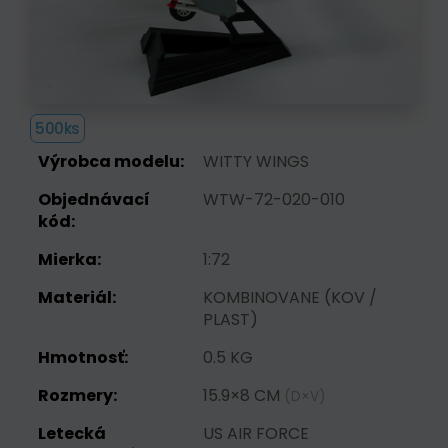
500ks
Výrobca modelu:
WITTY WINGS
Objednávací
WTW-72-020-010
kód:
Mierka:
1:72
Materiál:
KOMBINOVANE (KOV /
PLAST)
Hmotnosť:
0.5 KG
Rozmery:
15.9×8 CM
(D×V)
Letecká
US AIR FORCE