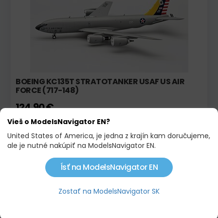
BOEING KC135T STRATOTANKER USAF US AIR
FORCE (717-148)
124,90 €
Vieš o ModelsNavigator EN?
United States of America, je jedna z krajín kam doručujeme,
Novinka!
ale je nutné nakúpiť na ModelsNavigator EN.
Ísť na ModelsNavigator EN
Zostať na ModelsNavigator SK