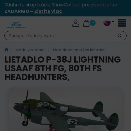
Stiahnite si aplikáciu ShowCollect pre zberateľov
ZADARMO –
Zistite viac
Toggl
0
naviga
Hľadať
Modely lietadiel
Modely vojenských lietadiel
LIETADLO P-38J LIGHTNING
USAAF 8TH FG, 80TH FS
HEADHUNTERS,