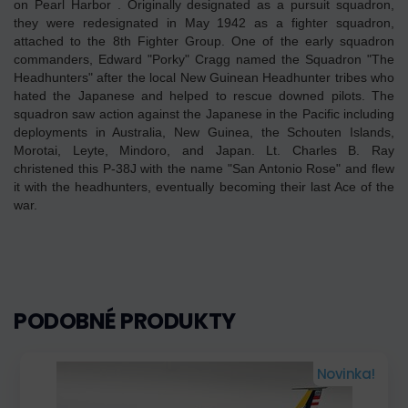
on Pearl Harbor . Originally designated as a pursuit squadron,
they were redesignated in May 1942 as a fighter squadron,
attached to the 8th Fighter Group. One of the early squadron
commanders, Edward "Porky" Cragg named the Squadron "The
Headhunters" after the local New Guinean Headhunter tribes who
hated the Japanese and helped to rescue downed pilots. The
squadron saw action against the Japanese in the Pacific including
deployments in Australia, New Guinea, the Schouten Islands,
Morotai, Leyte, Mindoro, and Japan. Lt. Charles B. Ray
christened this P-38J with the name "San Antonio Rose" and flew
it with the headhunters, eventually becoming their last Ace of the
war.
PODOBNÉ PRODUKTY
Novinka!