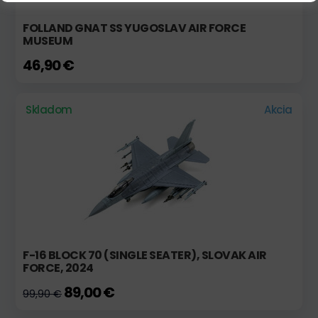
FOLLAND GNAT SS YUGOSLAV AIR FORCE
MUSEUM
46,90 €
Skladom
Akcia
F-16 BLOCK 70 (SINGLE SEATER), SLOVAK AIR
FORCE, 2024
89,00 €
99,90 €