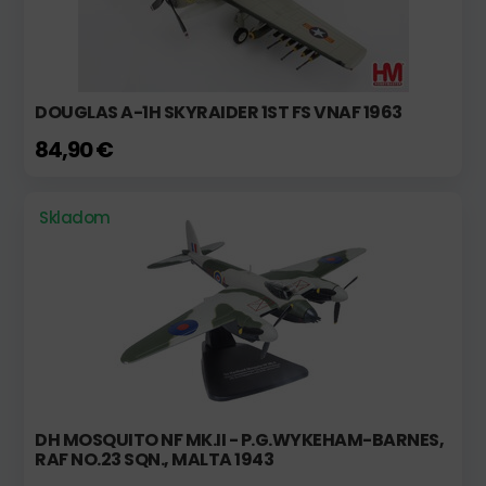
DOUGLAS A-1H SKYRAIDER 1ST FS VNAF 1963
84,90 €
Skladom
DH MOSQUITO NF MK.II - P.G.WYKEHAM-BARNES,
RAF NO.23 SQN., MALTA 1943