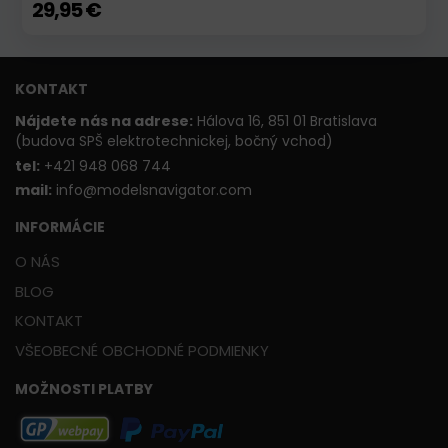
29,95 €
KONTAKT
Nájdete nás na adrese:
Hálova 16, 851 01 Bratislava
(budova SPŠ elektrotechnickej, bočný vchod)
t
el:
+421 948 068 744
mail:
info@modelsnavigator.com
INFORMÁCIE
O NÁS
BLOG
KONTAKT
VŠEOBECNÉ OBCHODNÉ PODMIENKY
MOŽNOSTI PLATBY