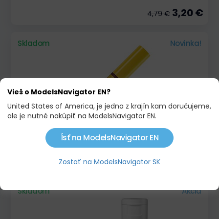
3,20 €
4,79 €
Skladom
Novinka!
Vieš o ModelsNavigator EN?
United States of America, je jedna z krajín kam doručujeme,
ale je nutné nakúpiť na ModelsNavigator EN.
Ísť na ModelsNavigator EN
SLEEPER BROWN, OILBRUSHER
3,20 €
4,29 €
Zostať na ModelsNavigator SK
Skladom
Akcia