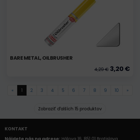
BARE METAL, OILBRUSHER
3,20 €
4,29 €
«
1
2
3
4
5
6
7
8
9
10
»
Zobraziť ďalších 15 produktov
KONTAKT
Nájdete nás na adrese:
Hálova 16, 851 01 Bratislava