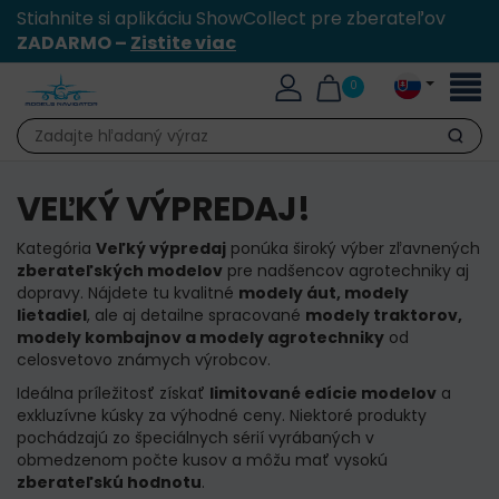
Stiahnite si aplikáciu ShowCollect pre zberateľov
ZADARMO –
Zistite viac
Toggl
0
naviga
Hľadať
VEĽKÝ VÝPREDAJ!
Kategória
Veľký výpredaj
ponúka široký výber zľavnených
zberateľských modelov
pre nadšencov agrotechniky aj
dopravy. Nájdete tu kvalitné
modely áut, modely
lietadiel
, ale aj detailne spracované
modely traktorov,
modely kombajnov a modely agrotechniky
od
celosvetovo známych výrobcov.
Ideálna príležitosť získať
limitované edície modelov
a
exkluzívne kúsky za výhodné ceny. Niektoré produkty
pochádzajú zo špeciálnych sérií vyrábaných v
obmedzenom počte kusov a môžu mať vysokú
zberateľskú hodnotu
.