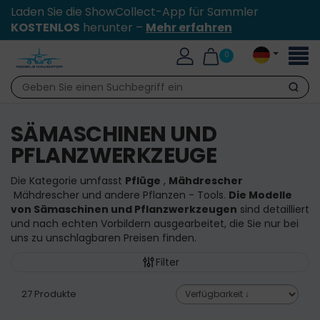
Laden Sie die ShowCollect-App für Sammler
KOSTENLOS
herunter –
Mehr erfahren
Toggl
0
naviga
Suche
SÄMASCHINEN UND
PFLANZWERKZEUGE
Die Kategorie umfasst
Pflüge
,
Mähdrescher
Mähdrescher und andere Pflanzen -
Tools.
Die Modelle
von Sämaschinen und Pflanzwerkzeugen
sind detailliert
und nach echten Vorbildern ausgearbeitet, die Sie nur bei
uns zu unschlagbaren Preisen finden.
Filter
27 Produkte