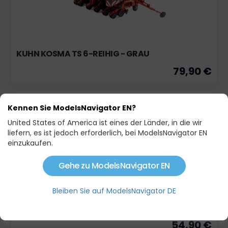
KUHN KOSMA TS 6-REIHIG - GRAU
79,90 €
auf Bestellung
Limitierte Auflage!
Kennen Sie ModelsNavigator EN?
United States of America ist eines der Länder, in die wir
liefern, es ist jedoch erforderlich, bei ModelsNavigator EN
einzukaufen.
Gehe zu ModelsNavigator EN
Bleiben Sie auf ModelsNavigator DE
KUHN KOSMA TS 4-REIHIG GRAUE AUSGABE
54,90 €