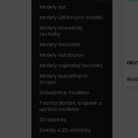
Modely áut
Modely úžitkových vozidiel
Modely stavebnej
techniky
Modely motoriek
Modely autobusov
DEUT
Modely vojenskej techniky
Modely špeciálnych
85,0
strojov
Stavebnice modelov
Tvorba diorám, krajiniek a
upráva modelov
3D doplnky
Dekály a 2D obtlačky