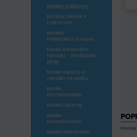
Modely traktorov
Modely vlečiek k
traktorom
Modely
Prekladacích vozov
Model závesného
náradia - obrábanie
pôdy
Model sejačky a
náradia na sadbu
Model
Rozmetávadla
Model cisterny
POP
Model
postrekovača
Kovový 
Model zberacieho