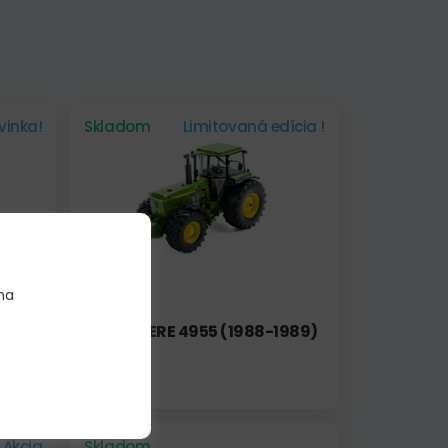
vinka!
Skladom
Limitovaná edícia !
na
JOHN DEERE 4955 (1988-1989)
99,90 €
Akcia
Skladom