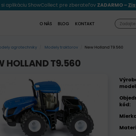
e si aplikáciu ShowCollect pre zberateľov
ZADARMO –
Zis
O NÁS
BLOG
KONTAKT
dely agrotechniky
Modely traktorov
New Holland T9.560
 HOLLAND T9.560
Výrob
model
Objed
kód:
Mierka
Materi