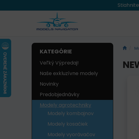
Stiahnit
Mo
KATEGÓRIE
NEW
Veľký Výpredaj!
Naše exkluzívne modely
Novinky
Predobjednávky
Modely agrotechniky
Modely kombajnov
Modely kosačiek
Modely vyorávačov