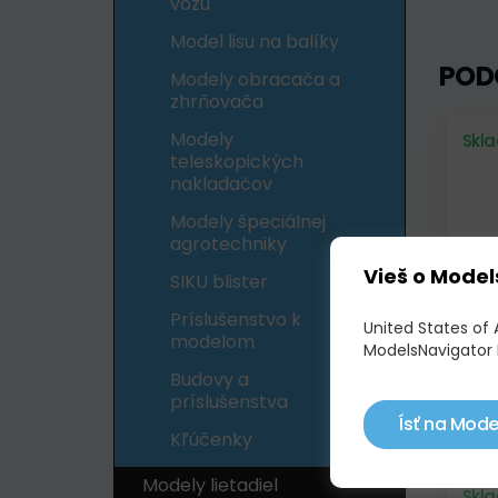
vozu
Model lisu na balíky
POD
Modely obracača a
zhrňovača
Modely
Skl
teleskopických
nakladačov
Modely špeciálnej
agrotechniky
Vieš o Model
SIKU blister
Príslušenstvo k
United States of 
modelom
ModelsNavigator 
CAS
Budovy a
ANN
príslušenstva
Ísť na Mode
65,
Kľúčenky
Modely lietadiel
Skl