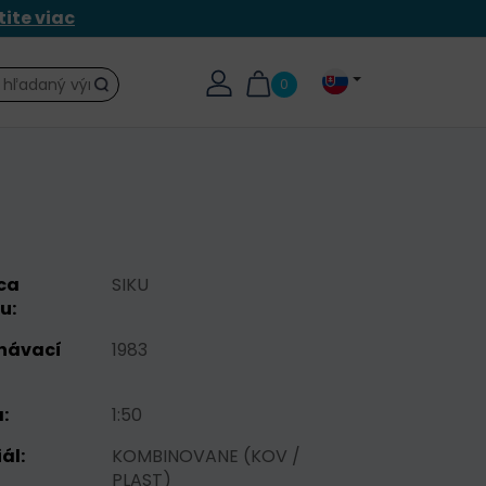
tite viac
0
Hľadať
ca
SIKU
u:
návací
1983
:
1:50
ál:
KOMBINOVANE (KOV /
PLAST)