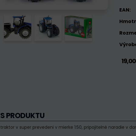
EAN:
Hmotn
Rozme
Výrobc
19,00
IS PRODUKTU
traktor v super prevedeni v mierke 1:50, pripojitelné naradie v da