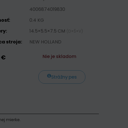
4006874019830
osť:
0.4 KG
ry:
14.5×5.5×7.5 CM
(D×Š×V)
a stroja:
NEW HOLLAND
Nie je skladom
 €
Strážny pes
nej mierke.