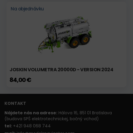
Na objednávku
JOSKIN VOLUMETRA 20000D - VERSION 2024
84,00 €
KONTAKT
Nájdete nás na adrese:
Hálova 16, 851 01 Bratislava
(budova SPŠ elektrotechnickej, bočný vchod)
t
el:
+421 948 068 744