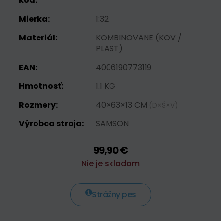
kód:
Mierka:
1:32
Materiál:
KOMBINOVANE (KOV /
PLAST)
EAN:
4006190773119
Hmotnosť:
1.1 KG
Rozmery:
40×63×13 CM
(D×Š×V)
Výrobca stroja:
SAMSON
99,90 €
Nie je skladom
Strážny pes