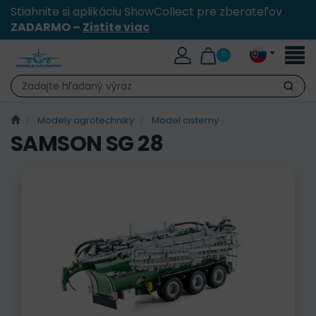
Stiahnite si aplikáciu ShowCollect pre zberateľov
ZADARMO –
Zistite viac
Toggl
0
naviga
Hľadať
Modely agrotechniky
Model cisterny
SAMSON SG 28