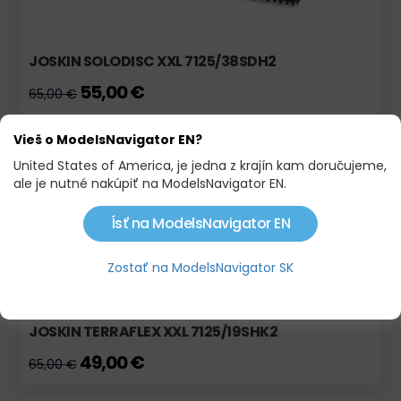
JOSKIN SOLODISC XXL 7125/38SDH2
55,00 €
65,00 €
Vieš o ModelsNavigator EN?
Skladom
Výpredaj!
United States of America, je jedna z krajín kam doručujeme,
ale je nutné nakúpiť na ModelsNavigator EN.
Ísť na ModelsNavigator EN
Zostať na ModelsNavigator SK
JOSKIN TERRAFLEX XXL 7125/19SHK2
49,00 €
65,00 €