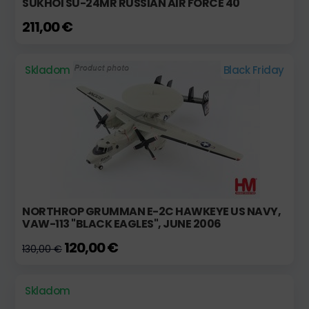
SUKHOI SU-24MR RUSSIAN AIR FORCE 40
211,00 €
Skladom
Black Friday
NORTHROP GRUMMAN E-2C HAWKEYE US NAVY,
VAW-113 "BLACK EAGLES", JUNE 2006
120,00 €
130,00 €
Skladom