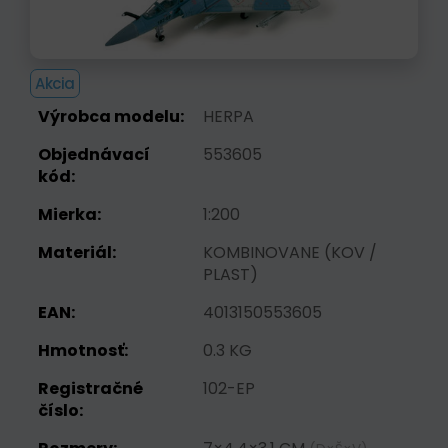
Akcia
Výrobca modelu:
HERPA
Objednávací
553605
kód:
Mierka:
1:200
Materiál:
KOMBINOVANE (KOV /
PLAST)
EAN:
4013150553605
Hmotnosť:
0.3 KG
Registračné
102-EP
číslo: