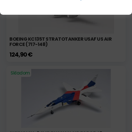
BOEING KC135T STRATOTANKER USAF US AIR
FORCE (717-148)
124,90 €
Skladom