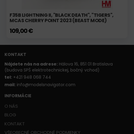
F35B LIGHTNING II, "BLACK DEATH", "TIGERS",
MCAS CHERRY POINT 2023 (BEAST MODE)
109,00 €
KONTAKT
Nájdete nás na adrese:
Hálova 16, 851 01 Bratislava
(budova SPŠ elektrotechnickej, bočný vchod)
t
el:
+421 948 068 744
mail:
info@modelsnavigator.com
INFORMÁCIE
O NÁS
BLOG
KONTAKT
VŠEOBECNÉ OBCHODNÉ PODMIENKY