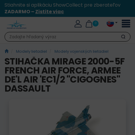
Stiahnite si aplikáciu ShowCollect pre zberateľov
ZADARMO –
Zistite viac
Toggl
0
naviga
Hľadať
Modely lietadiel
Modely vojenských lietadiel
STIHAČKA MIRAGE 2000-5F
FRENCH AIR FORCE, ARMEE
DE'L AIR 'EC1/2 "CIGOGNES"
DASSAULT