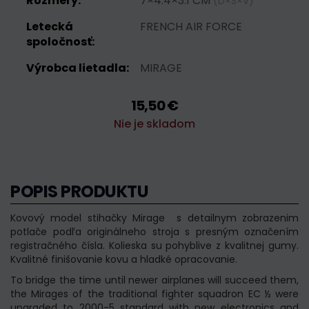
Rozmery:
7×4.4×3.1 CM
(D×Š×V)
Letecká
FRENCH AIR FORCE
spoločnosť:
Výrobca lietadla:
MIRAGE
15,50 €
Nie je skladom
POPIS PRODUKTU
Kovový model stihačky Mirage s detailnym zobrazenim
potlače podľa originálneho stroja s presným označením
registračného čísla. Kolieska su pohyblive z kvalitnej gumy.
Kvalitné finišovanie kovu a hladké opracovanie.
To bridge the time until newer airplanes will succeed them,
the Mirages of the traditional fighter squadron EC ½ were
upgraded to 2000-5 standard with new electronics and