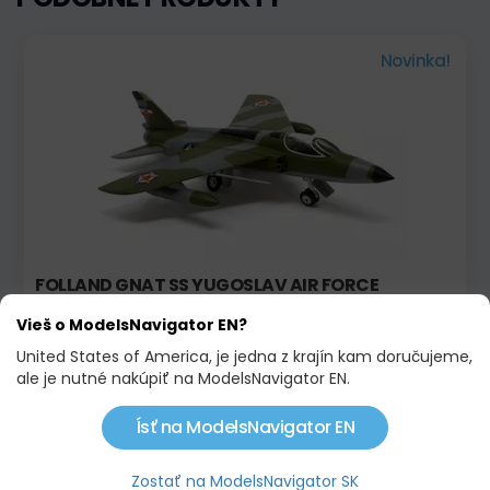
Novinka!
FOLLAND GNAT SS YUGOSLAV AIR FORCE
MUSEUM
Vieš o ModelsNavigator EN?
46,90 €
United States of America, je jedna z krajín kam doručujeme,
ale je nutné nakúpiť na ModelsNavigator EN.
Novinka!
Ísť na ModelsNavigator EN
Zostať na ModelsNavigator SK