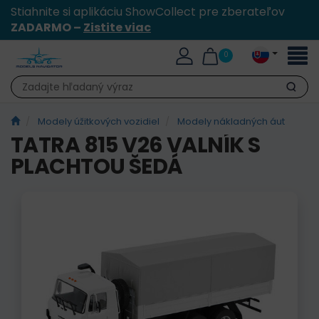
Stiahnite si aplikáciu ShowCollect pre zberateľov
ZADARMO –
Zistite viac
Toggl
0
naviga
Hľadať
Modely úžitkových vozidiel
Modely nákladných áut
TATRA 815 V26 VALNÍK S
PLACHTOU ŠEDÁ