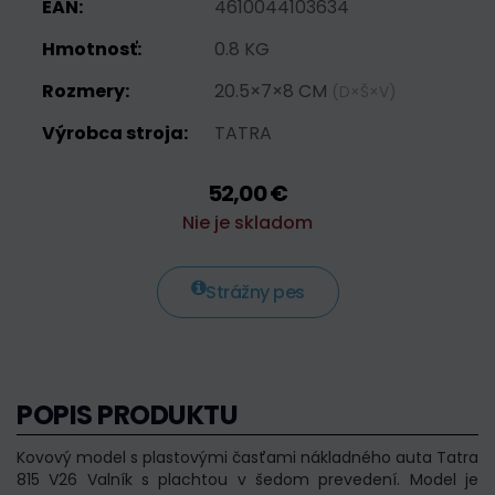
EAN:
4610044103634
Hmotnosť:
0.8 KG
Rozmery:
20.5×7×8 CM
(D×Š×V)
Výrobca stroja:
TATRA
52,00 €
Nie je skladom
Strážny pes
POPIS PRODUKTU
Kovový model s plastovými časťami nákladného auta Tatra
815 V26 Valník s plachtou v šedom prevedení. Model je