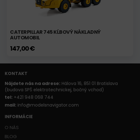
CATERPILLAR 745 KĹBOVÝ NÁKLADNÝ
AUTOMOBIL
147,00 €
KONTAKT
Nájdete nás na adrese:
Hálova 16, 851 01 Bratislava
(budova SPŠ elektrotechnickej, bočný vchod)
t
el:
+421 948 068 744
mail:
info@modelsnavigator.com
INFORMÁCIE
O NÁS
BLOG