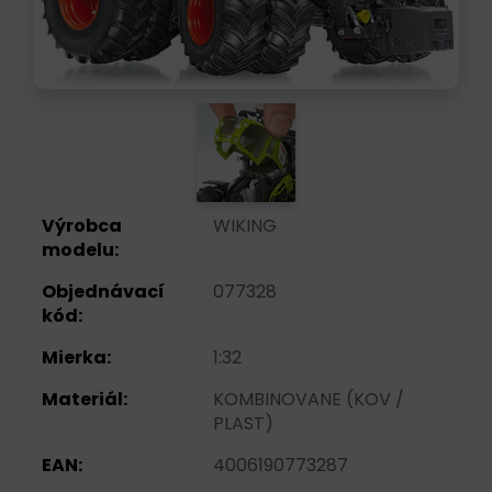
Výrobca
WIKING
modelu:
Objednávací
077328
kód:
Mierka:
1:32
Materiál:
KOMBINOVANE (KOV /
PLAST)
EAN:
4006190773287