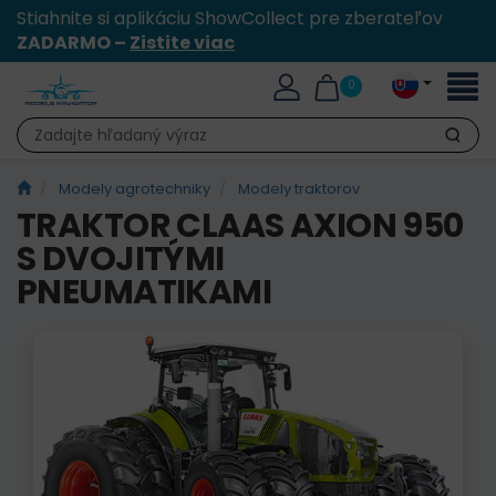
Stiahnite si aplikáciu ShowCollect pre zberateľov
ZADARMO –
Zistite viac
Toggl
0
naviga
Hľadať
Modely agrotechniky
Modely traktorov
TRAKTOR CLAAS AXION 950
S DVOJITÝMI
PNEUMATIKAMI