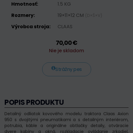
Hmotnosť:
1.5 KG
Rozmery:
19×11×12 CM
(D×Š×V)
Výrobca stroja:
CLAAS
70,00 €
Nie je skladom
Strážny pes
POPIS PRODUKTU
Detailný odliatok kovového modelu traktora Claas Axion
950 s dvojitými pneumatikami a s detailným interiérom,
potrubia, káble a originálne obtlačky detaily, otváracie
dvere kabíny a okná, rozkladacie ovládanie zrkadiel,