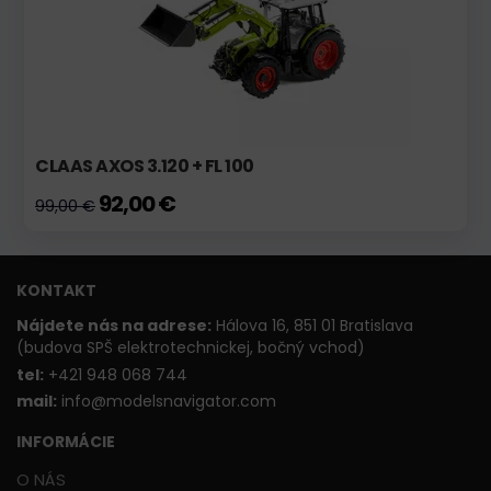
CLAAS AXOS 3.120 + FL 100
92,00 €
99,00 €
KONTAKT
Nájdete nás na adrese:
Hálova 16, 851 01 Bratislava
(budova SPŠ elektrotechnickej, bočný vchod)
t
el:
+421 948 068 744
mail:
info@modelsnavigator.com
INFORMÁCIE
O NÁS