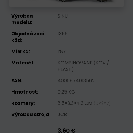
Výrobca
SIKU
modelu:
Objednávací
1356
kód:
Mierka:
1:87
Materiál:
KOMBINOVANE (KOV /
PLAST)
EAN:
4006874013562
Hmotnosť:
0.25 KG
Rozmery:
8.5×3.3×4.3 CM
(D×Š×V)
Výrobca stroja:
JCB
3,60 €