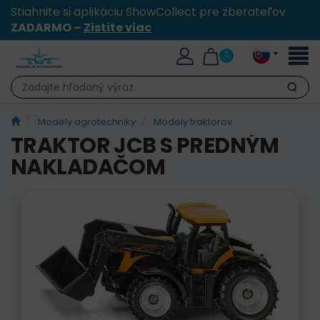
Stiahnite si aplikáciu ShowCollect pre zberateľov
ZADARMO –
Zistite viac
Toggl
0
naviga
Hľadať
Modely agrotechniky
Modely traktorov
TRAKTOR JCB S PREDNÝM
NAKLADAČOM