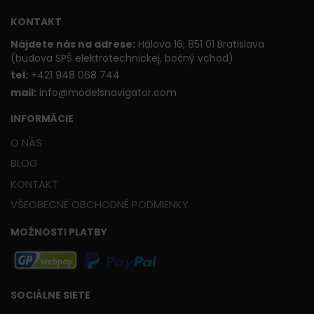
KONTAKT
Nájdete nás na adrese:
Hálova 16, 851 01 Bratislava
(budova SPŠ elektrotechnickej, bočný vchod)
t
el:
+421 948 068 744
mail:
info@modelsnavigator.com
INFORMÁCIE
O NÁS
BLOG
KONTAKT
VŠEOBECNÉ OBCHODNÉ PODMIENKY
MOŽNOSTI PLATBY
SOCIÁLNE SIETE