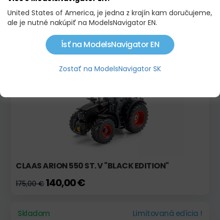
JOHN DEERE 620 S PLUHOM JD 555 - PRECISION
United States of America, je jedna z krajín kam doručujeme,
SERIES
ale je nutné nakúpiť na ModelsNavigator EN.
335,00 €
Ísť na ModelsNavigator EN
Skladom
Limitovaná edícia !
Zostať na ModelsNavigator SK
CLAAS ARION 550 ST. V "BLACK EDITION"
140,00 €
175,00 €
Skladom
Limitovaná edícia !