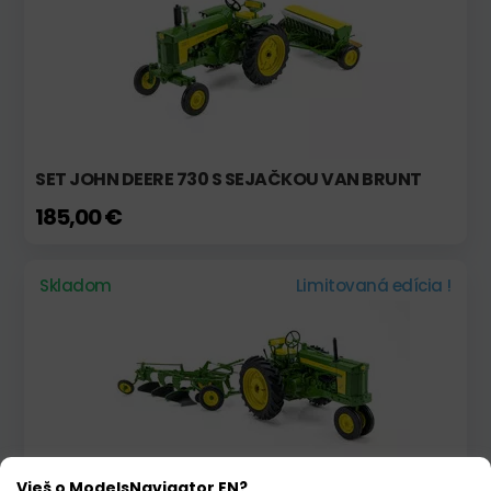
SET JOHN DEERE 730 S SEJAČKOU VAN BRUNT
185,00 €
Skladom
Limitovaná edícia !
Vieš o ModelsNavigator EN?