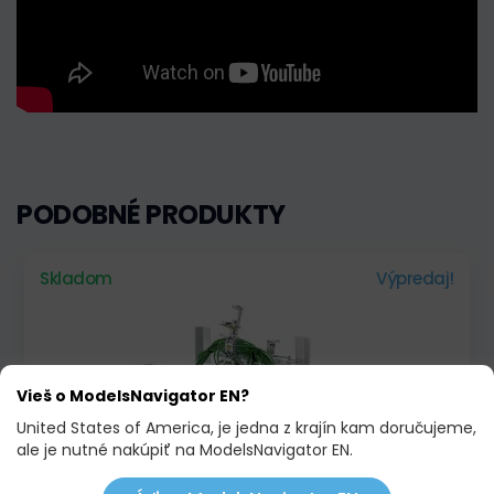
PODOBNÉ PRODUKTY
Skladom
Výpredaj!
Vieš o ModelsNavigator EN?
United States of America, je jedna z krajín kam doručujeme,
ale je nutné nakúpiť na ModelsNavigator EN.