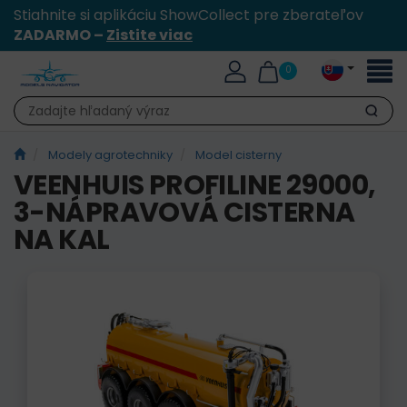
Stiahnite si aplikáciu ShowCollect pre zberateľov
ZADARMO –
Zistite viac
Toggl
0
naviga
Hľadať
Modely agrotechniky
Model cisterny
VEENHUIS PROFILINE 29000,
3-NÁPRAVOVÁ CISTERNA
NA KAL