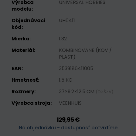
Výrobca
UNIVERSAL HOBBIES
modelu:
Objednávací
UH6411
kód:
Mierka:
1:32
Materiál:
KOMBINOVANE (KOV /
PLAST)
EAN:
3539186411005
Hmotnosť:
1.5 KG
Rozmery:
37×9.2×12.5 CM
(D×Š×V)
Výrobca stroja:
VEENHUIS
129,95 €
Na objednávku - dostupnosť potvrdíme