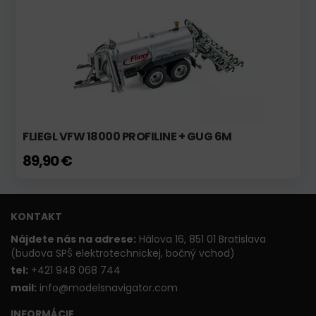
FLIEGL VFW 18000 PROFILINE + GUG 6M
89,90 €
KONTAKT
Nájdete nás na adrese:
Hálova 16, 851 01 Bratislava
(budova SPŠ elektrotechnickej, bočný vchod)
t
el:
+421 948 068 744
mail:
info@modelsnavigator.com
INFORMÁCIE