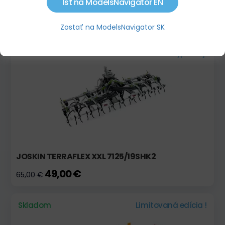
Ísť na ModelsNavigator EN
JOSKIN SOLODISC XXL 7125/38SDH2
55,00 €
65,00 €
Zostať na ModelsNavigator SK
Skladom
Výpredaj!
JOSKIN TERRAFLEX XXL 7125/19SHK2
49,00 €
65,00 €
Skladom
Limitovaná edícia !