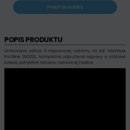
Pridať do košíka
POPIS PRODUKTU
Limitovaná edícia 3-nápravovej cisterny na kal Veenhuis
Profiline 29000L, kompletné odpružené nápravy a otáčavé
kolesá, pohyblivé rameno nasávacej hadice.