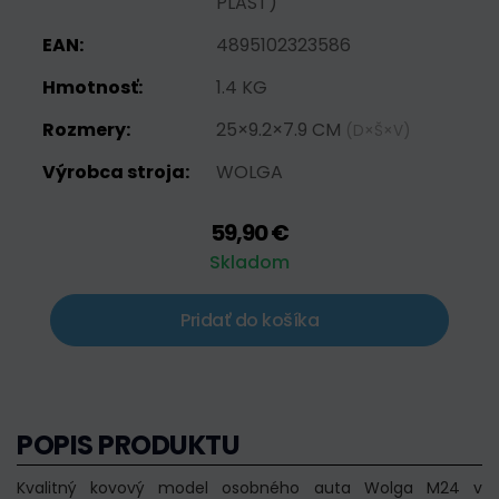
PLAST)
EAN:
4895102323586
Hmotnosť:
1.4 KG
Rozmery:
25×9.2×7.9 CM
(D×Š×V)
Výrobca stroja:
WOLGA
59,90 €
Skladom
Pridať do košíka
POPIS PRODUKTU
Kvalitný kovový model osobného auta Wolga M24 v