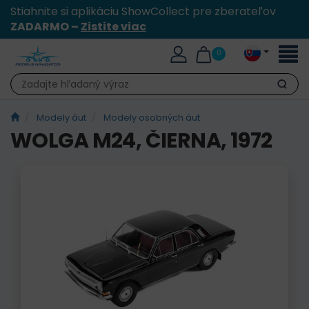
Stiahnite si aplikáciu ShowCollect pre zberateľov
ZADARMO –
Zistite viac
Toggl
0
naviga
Hľadať
Modely áut
Modely osobných áut
WOLGA M24, ČIERNA, 1972