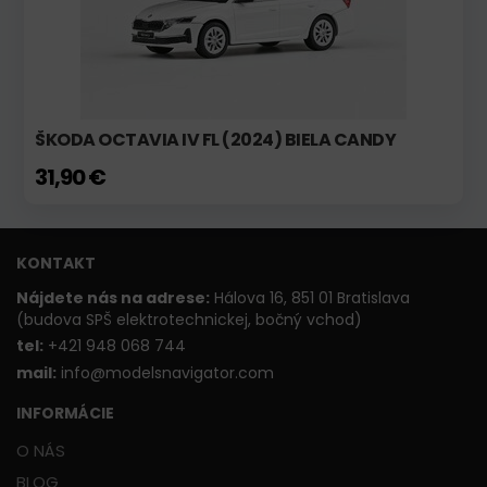
ŠKODA OCTAVIA IV FL (2024) BIELA CANDY
31,90 €
KONTAKT
Nájdete nás na adrese:
Hálova 16, 851 01 Bratislava
(budova SPŠ elektrotechnickej, bočný vchod)
t
el:
+421 948 068 744
mail:
info@modelsnavigator.com
INFORMÁCIE
O NÁS
BLOG