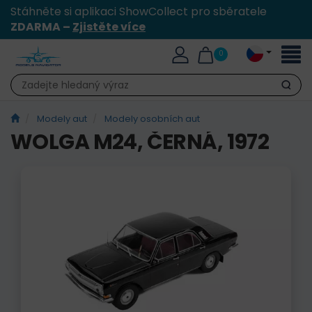
Stáhněte si aplikaci ShowCollect pro sběratele
ZDARMA –
Zjistěte více
Přepn
0
naviga
Hledat
Modely aut
Modely osobních aut
WOLGA M24, ČERNÁ, 1972