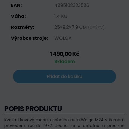
EAN:
4895102323586
Váha:
1.4 KG
Rozměry:
25×9.2×7.9 CM
(D×Š×V)
Výrobce stroje:
WOLGA
1 490,00 Kč
Skladem
Přidat do košíku
POPIS PRODUKTU
Kvalitní kovový model osobního auta Wolga M24 v černém
provedení, ročník 1972. Jedná se o detailně a precizně