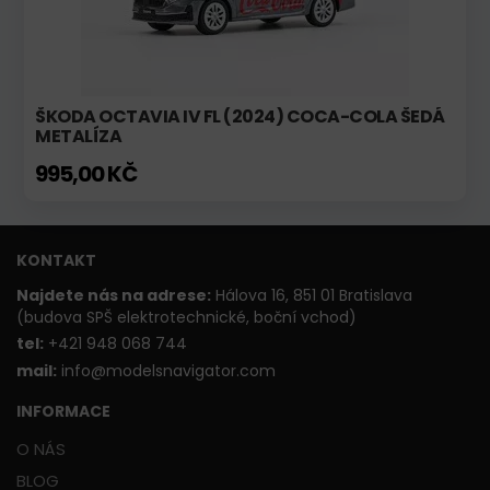
ŠKODA OCTAVIA IV FL (2024) COCA-COLA ŠEDÁ
METALÍZA
995,00 KČ
KONTAKT
Najdete nás na adrese:
Hálova 16, 851 01 Bratislava
(budova SPŠ elektrotechnické, boční vchod)
t
el:
+421 948 068 744
mail:
info@modelsnavigator.com
INFORMACE
O NÁS
BLOG